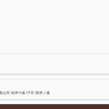
歌山市
紀伊小倉
千旦
田井ノ瀬