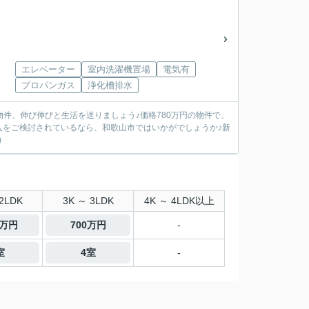
エレベーター
室内洗濯機置場
電気有
プロパンガス
浄化槽排水
物件、伸び伸びと生活を送りましょう♪価格780万円の物件で、
入をご検討されているなら、和歌山市ではいかがでしょうか♪新
)
2LDK
3K ～ 3LDK
4K ～ 4LDK以上
0万円
700万円
-
室
4室
-