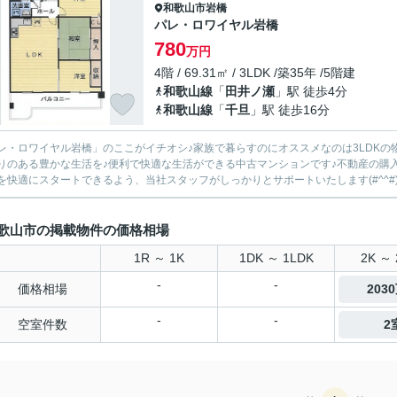
和歌山市
岩橋
パレ・ロワイヤル岩橋
780
万円
4階 / 69.31㎡ / 3LDK /築35年 /5階建
和歌山線
「
田井ノ瀬
」駅 徒歩4分
和歌山線
「
千旦
」駅 徒歩16分
レ・ロワイヤル岩橋」のここがイチオシ♪家族で暮らすのにオススメなのは3LDKの
りのある豊かな生活を♪便利で快適な生活ができる中古マンションです♪不動産の購
を快適にスタートできるよう、当社スタッフがしっかりとサポートいたします(#^^#
歌山市の掲載物件の価格相場
1R ～ 1K
1DK ～ 1LDK
2K ～ 
-
-
価格相場
203
-
-
空室件数
2