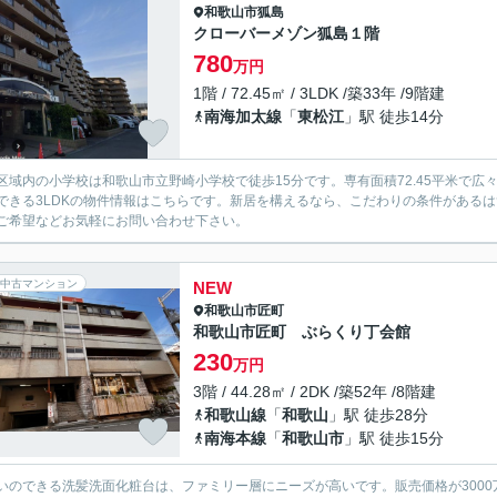
和歌山市
狐島
クローバーメゾン狐島１階
780
万円
1階 / 72.45㎡ / 3LDK /築33年 /9階建
南海加太線
「
東松江
」駅 徒歩14分
区域内の小学校は和歌山市立野崎小学校で徒歩15分です。専有面積72.45平米で広
できる3LDKの物件情報はこちらです。新居を構えるなら、こだわりの条件がある
ご希望などお気軽にお問い合わせ下さい。
中古マンション
NEW
和歌山市
匠町
和歌山市匠町 ぶらくり丁会館
230
万円
3階 / 44.28㎡ / 2DK /築52年 /8階建
和歌山線
「
和歌山
」駅 徒歩28分
南海本線
「
和歌山市
」駅 徒歩15分
いのできる洗髪洗面化粧台は、ファミリー層にニーズが高いです。販売価格が300