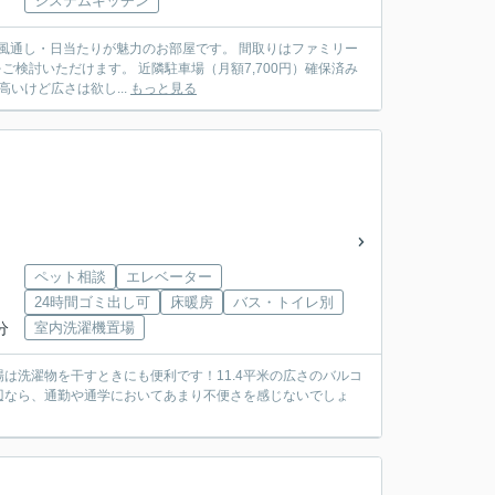
システムキッチン
たりが魅力のお部屋です。 間取りはファミリー
場（月額7,700円）確保済み
「戸建ては高いけど広さは欲し...
もっと見る
ペット相談
エレベーター
24時間ゴミ出し可
床暖房
バス・トイレ別
分
室内洗濯機置場
は洗濯物を干すときにも便利です！11.4平米の広さのバルコ
辺なら、通勤や通学においてあまり不便さを感じないでしょ