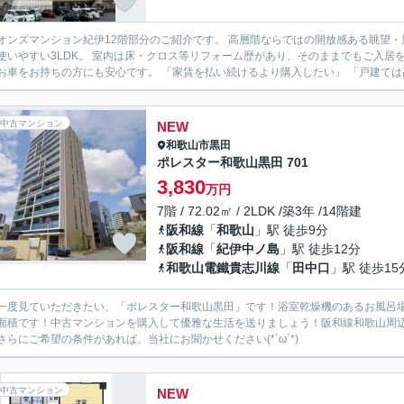
オンズマンション紀伊12階部分のご紹介です。 高層階ならではの開放感ある眺望・風通し・日当
いやすい3LDK。 室内は床・クロス等リフォーム歴があり、そのままでもご入居をご検討いただけます。 近隣駐車
で、お車をお持ちの方にも安心です。 「家賃を払い続けるより購入したい」 
中古マンション
NEW
和歌山市
黒田
ポレスター和歌山黒田 701
3,830
万円
7階 / 72.02㎡ / 2LDK /築3年 /14階建
阪和線
「
和歌山
」駅 徒歩9分
阪和線
「
紀伊中ノ島
」駅 徒歩12分
和歌山電鐵貴志川線
「
田中口
」駅 徒歩15
一度見ていただきたい、「ポレスター和歌山黒田」です！浴室乾燥機のあるお風呂場
面積です！中古マンションを購入して優雅な生活を送りましょう！阪和線和歌山周
さらにご希望の条件があれば、当社にお聞かせください(*´ω`*)
中古マンション
NEW