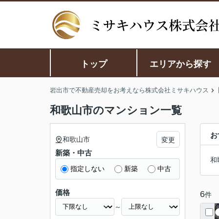
トップ
エリアから探す
岩出市で不動産売却をお考えなら株式会社ミサキハウス
和歌山市のマンション一覧
お
和歌山市
変更
新築・中古
和
指定しない
新築
中古
価格
6
件
～