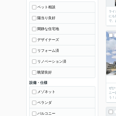
ペット相談
ライ
にも使
陽当り良好
閑静な住宅地
デザイナーズ
リフォーム済
リノベーション済
眺望良好
設備・仕様
ぜひ
メゾネット
ニー
う！
ベランダ
バルコニー