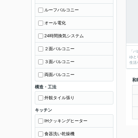
ルーフバルコニー
オール電化
24時間換気システム
２面バルコニー
「パ
ゆと
３面バルコニー
生活
両面バルコニー
和
構造・工法
外観タイル張り
キッチン
IHクッキングヒーター
食器洗い乾燥機