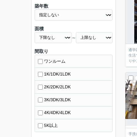
築年数
面積
～
通学
間取り
生活
ワンルーム
りや
1K/1DK/1LDK
2K/2DK/2LDK
3K/3DK/3LDK
4K/4DK/4LDK
5K以上
手洗