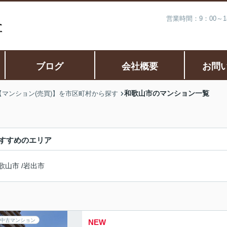
営業時間：9：00～
ブログ
会社概要
お問
和歌山市のマンション一覧
【マンション(売買)】を市区町村から探す
すすめのエリア
歌山市
/
岩出市
中古マンション
NEW