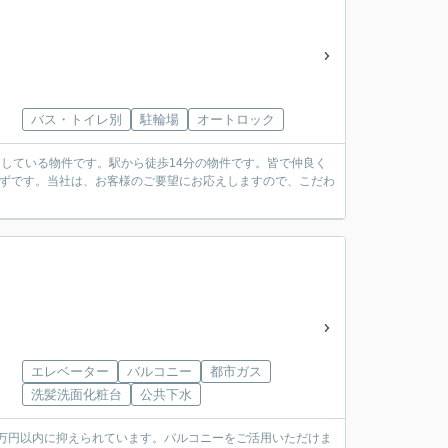
バス・トイレ別
駐輪場
オートロック
々している物件です。駅から徒歩14分の物件です。皆で仲良く
はずです。当社は、お客様のご要望にお応えしますので、こだわ
エレベーター
バルコニー
都市ガス
洗髪洗面化粧台
公共下水
0万円以内に抑えられています。バルコニーをご活用いただけま