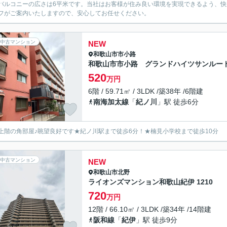
バルコニーの広さは6平米です。当社はお客様が住み良い環境を実現できるよう、
フがご案内いたしますので、安心してお任せください。
中古マンション
NEW
和歌山市
市小路
和歌山市市小路 グランドハイツサンルー
520
万円
6階 / 59.71㎡ / 3LDK /築38年 /6階建
南海加太線
「
紀ノ川
」駅 徒歩6分
上階の角部屋♪眺望良好です★紀ノ川駅まで徒歩6分！★楠見小学校まで徒歩10分
中古マンション
NEW
和歌山市
北野
ライオンズマンション和歌山紀伊 1210
720
万円
12階 / 66.10㎡ / 3LDK /築34年 /14階建
阪和線
「
紀伊
」駅 徒歩9分