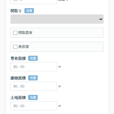
間取り
任意
間取図有
角部屋
専有面積
任意
㎡
建物面積
任意
㎡
土地面積
任意
㎡