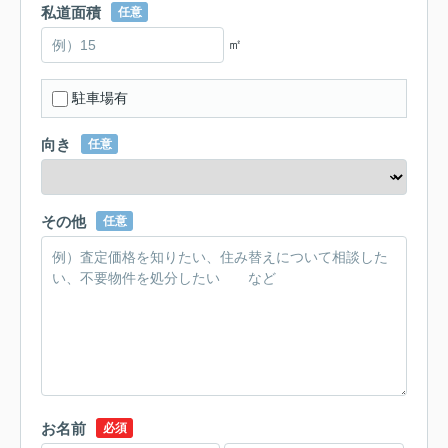
私道面積
任意
㎡
駐車場有
向き
任意
その他
任意
お名前
必須