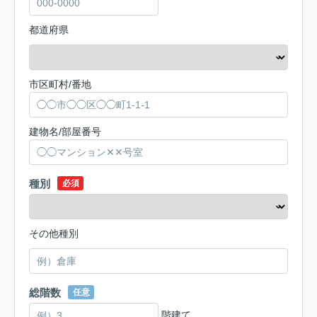
都道府県
市区町村/番地
建物名/部屋番号
種別
必須
その他種別
総階数
任意
階建て