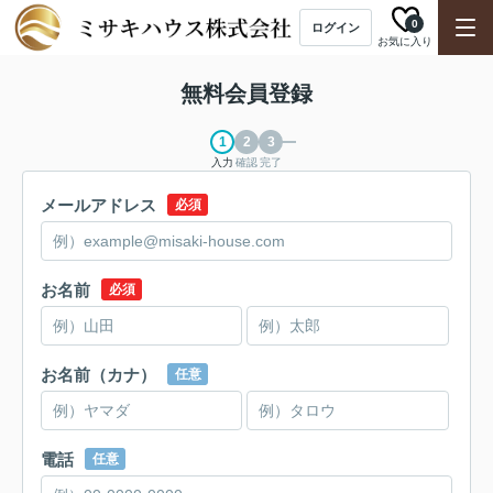
0
ログイン
お気に入り
無料会員登録
入力
確認
完了
メールアドレス
必須
お名前
必須
お名前（カナ）
任意
電話
任意