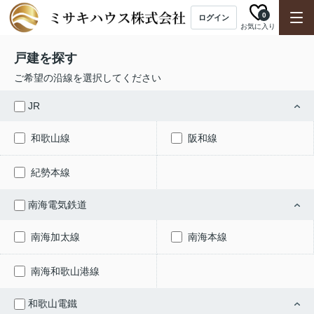
0
ログイン
お気に入り
戸建を探す
ご希望の沿線を選択してください
JR
和歌山線
阪和線
紀勢本線
南海電気鉄道
南海加太線
南海本線
南海和歌山港線
和歌山電鐵