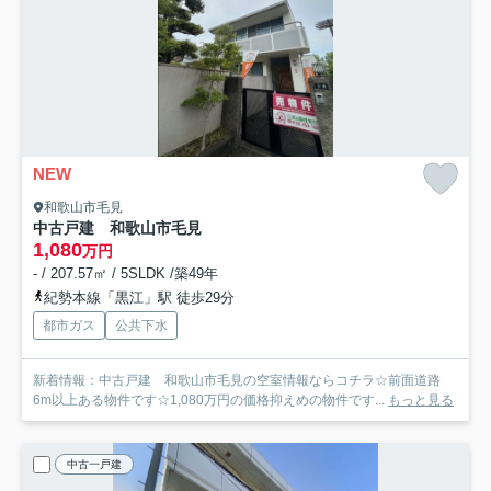
NEW
和歌山市毛見
中古戸建 和歌山市毛見
1,080
万円
- / 207.57㎡ / 5SLDK /築49年
紀勢本線「黒江」駅 徒歩29分
都市ガス
公共下水
新着情報：中古戸建 和歌山市毛見の空室情報ならコチラ☆前面道路
6m以上ある物件です☆1,080万円の価格抑えめの物件です...
もっと見る
中古一戸建