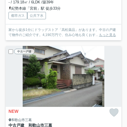
- / 179.18㎡ / 6LDK /築39年
紀勢本線「宮前」駅 徒歩33分
都市ガス
公共下水
家から徒歩1分にドラッグストア「高松薬品」があります。中古の戸建
て物件のご紹介です。4,190万円で、住み心地も良くおす...
もっと見る
中古一戸建
NEW
和歌山市三葛
中古戸建 和歌山市三葛