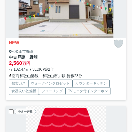
NEW
和歌山市野崎
中古戸建 野崎
2,560
万円
- / 102.47㎡ / 3LDK /築2年
南海和歌山港線「和歌山市」駅 徒歩23分
都市ガス
ウォークインクロゼット
カウンターキッチン
食器洗い乾燥機
フローリング
TVモニタ付インターホン
中古一戸建