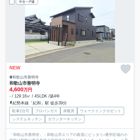
中古一戸建
NEW
和歌山市善明寺
和歌山市善明寺
4,600
万円
- / 129.18㎡ / 4SLDK /築4年
紀勢本線「紀和」駅 徒歩39分
駐車2台可
プロパンガス
床暖房
ウォークインクロゼット
システムキッチン
カウンターキッチン
「和歌山市善明寺」：和歌山市エリアの新居にピッタリ♪通学区域の小