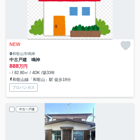
NEW
和歌山市鳴神
中古戸建 鳴神
888
万円
- / 82.80㎡ / 4DK /築33年
和歌山線「和歌山」駅 徒歩18分
プロパンガス
中古一戸建