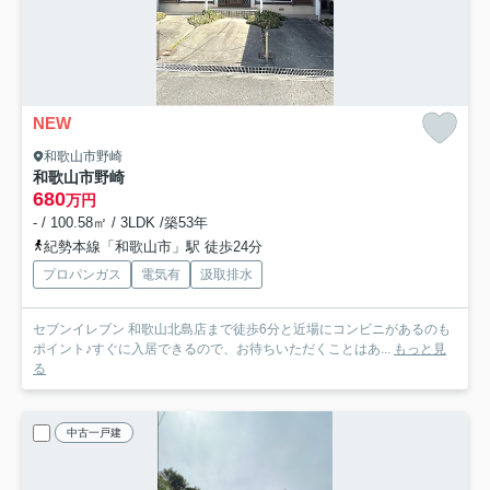
NEW
和歌山市野崎
和歌山市野崎
680
万円
- / 100.58㎡ / 3LDK /築53年
紀勢本線「和歌山市」駅 徒歩24分
プロパンガス
電気有
汲取排水
セブンイレブン 和歌山北島店まで徒歩6分と近場にコンビニがあるのも
ポイント♪すぐに入居できるので、お待ちいただくことはあ...
もっと見
る
中古一戸建