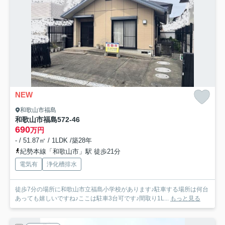
NEW
和歌山市福島
和歌山市福島572-46
690
万円
- / 51.87㎡ / 1LDK /築28年
紀勢本線「和歌山市」駅 徒歩21分
電気有
浄化槽排水
徒歩7分の場所に和歌山市立福島小学校があります♪駐車する場所は何台
あっても嬉しいですね♪ここは駐車3台可です♪間取り1L...
もっと見る