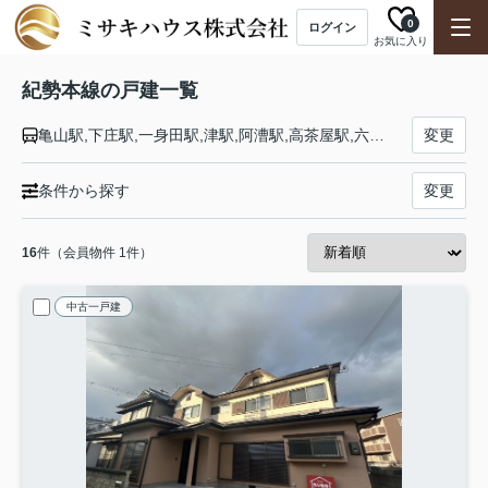
0
ログイン
お気に入り
紀勢本線の戸建一覧
亀山駅,下庄駅,一身田駅,津駅,阿漕駅,高茶屋駅,六軒駅,松阪駅,徳和駅,多気駅,相可駅,佐奈駅,栃原駅,川添駅,三瀬谷駅,滝原駅,阿曽駅,伊勢柏崎駅,大内山駅,梅ケ谷駅,紀伊長島駅,三野瀬駅,船津駅,相賀駅,尾鷲駅,大曽根浦駅,九鬼駅,三木里駅,賀田駅,二木島駅,新鹿駅,波田須駅,大泊駅,熊野市駅,有井駅,神志山駅,紀伊市木駅,阿田和駅,紀伊井田駅,鵜殿駅,新宮駅,三輪崎駅,紀伊佐野駅,宇久井駅,那智駅,紀伊天満駅,紀伊勝浦駅,湯川駅,太地駅,下里駅,紀伊浦神駅,紀伊田原駅,古座駅,紀伊姫駅,串本駅,紀伊有田駅,田並駅,田子駅,和深駅,江住駅,見老津駅,周参見駅,紀伊日置駅,椿駅,紀伊富田駅,白浜駅,朝来駅,紀伊新庄駅,紀伊田辺駅,芳養駅,南部駅,岩代駅,切目駅,印南駅,稲原駅,和佐駅,道成寺駅,御坊駅,紀伊内原駅,紀伊由良駅,広川ビーチ駅,湯浅駅,藤並駅,紀伊宮原駅,箕島駅,初島駅,下津駅,加茂郷駅,冷水浦駅,海南駅,黒江駅,紀三井寺駅,宮前駅,和歌山駅,紀和駅,和歌山市駅
変更
条件から探す
変更
16
件（会員物件 1件）
中古一戸建