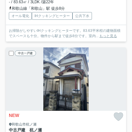
- / 83.63㎡ / 3LDK /築22年
和歌山線「和歌山」駅 徒歩8分
オール電化
IHクッキングヒーター
公共下水
お掃除がしやすいIHクッキングヒーターです。83.63平米程の建物面積
でスペースも十分。物件から駅まで徒歩8分です。室内...
もっと見る
中古一戸建
NEW
和歌山市杭ノ瀬
中古戸建 杭ノ瀬