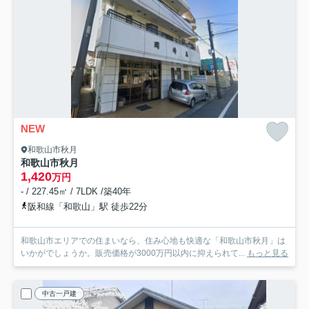
NEW
和歌山市秋月
和歌山市秋月
1,420
万円
- / 227.45㎡ / 7LDK /築40年
阪和線「和歌山」駅 徒歩22分
和歌山市エリアでの住まいなら、住み心地も快適な「和歌山市秋月」は
いかがでしょうか。販売価格が3000万円以内に抑えられて...
もっと見る
中古一戸建