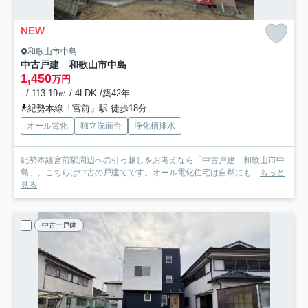
NEW
和歌山市中島
中古戸建 和歌山市中島
1,450
万円
- / 113.19㎡ / 4LDK /築42年
紀勢本線「宮前」駅 徒歩18分
オール電化
独立洗面台
浄化槽排水
紀勢本線宮前駅周辺への引っ越しをお考えなら「中古戸建 和歌山市中
島」。こちらは中古の戸建てです。オール電化住宅は自然にも...
もっと
見る
中古一戸建