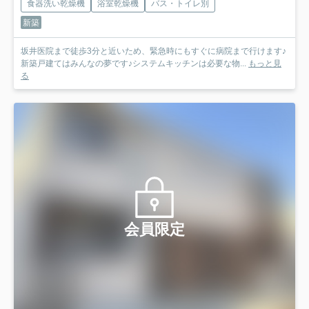
食器洗い乾燥機
浴室乾燥機
バス・トイレ別
新築
坂井医院まで徒歩3分と近いため、緊急時にもすぐに病院まで行けます♪
新築戸建てはみんなの夢です♪システムキッチンは必要な物...
もっと見
る
会員限定