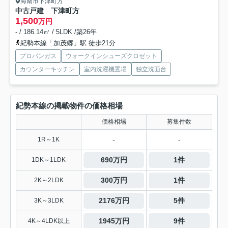
海南市下津町方
中古戸建 下津町方
1,500
万円
- / 186.14㎡ / 5LDK /築26年
紀勢本線「加茂郷」駅 徒歩21分
プロパンガス
ウォークインシューズクロゼット
カウンターキッチン
室内洗濯機置場
独立洗面台
紀勢本線の掲載物件の価格相場
価格相場
募集件数
-
-
1R～1K
690万円
1件
1DK～1LDK
300万円
1件
2K～2LDK
2176万円
5件
3K～3LDK
1945万円
9件
4K～4LDK以上