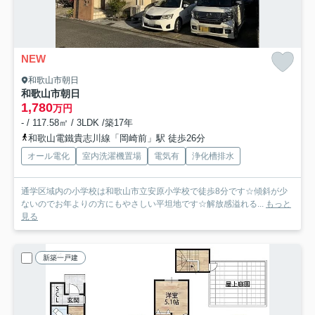
NEW
和歌山市朝日
和歌山市朝日
1,780
万円
- / 117.58㎡ / 3LDK /築17年
和歌山電鐵貴志川線「岡崎前」駅 徒歩26分
オール電化
室内洗濯機置場
電気有
浄化槽排水
通学区域内の小学校は和歌山市立安原小学校で徒歩8分です☆傾斜が少
ないのでお年よりの方にもやさしい平坦地です☆解放感溢れる...
もっと
見る
新築一戸建