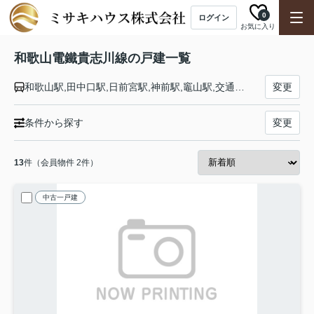
0
ログイン
お気に入り
和歌山電鐵貴志川線の戸建一覧
和歌山駅,田中口駅,日前宮駅,神前駅,竈山駅,交通センター前駅,岡崎前駅,吉礼駅,伊太祈曽駅,山東駅,大池遊園駅,西山口駅,甘露寺前駅,貴志駅
変更
条件から探す
変更
13
件（会員物件 2件）
中古一戸建