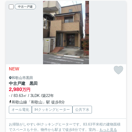
中古一戸建
NEW
和歌山市黒田
中古戸建 黒田
2,980
万円
- / 83.63㎡ / 3LDK /築22年
和歌山線「和歌山」駅 徒歩8分
オール電化
IHクッキングヒーター
公共下水
お掃除がしやすいIHクッキングヒーターです。83.63平米程の建物面積
でスペースも十分。物件から駅まで徒歩8分です。室内...
もっと見る