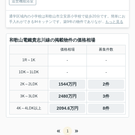
追焚機能浴室
通学区域内の小学校は和歌山市立安原小学校で徒歩20分です。簡単にお
手入れができるIHキッチンです。築9年の物件でありなが...
もっと見る
和歌山電鐵貴志川線の掲載物件の価格相場
価格相場
募集件数
-
-
1R～1K
-
-
1DK～1LDK
1544万円
2件
2K～2LDK
2480万円
3件
3K～3LDK
2094.6万円
8件
4K～4LDK以上
1