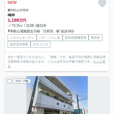
NEW
和歌山市鳴神
鳴神
1,188
万円
- / 73.15㎡ / 2LDK /築21年
和歌山電鐵貴志川線「日前宮」駅 徒歩19分
システムキッチン
バス・トイレ別
室内洗濯機置場
電気有
温水洗浄便座
ガスコンロ
ぜひ一度見ていただきたい、「鳴神」です。徒歩27分の場所に和歌山市
立西和佐小学校があります。こちらは中古の戸建て物件です...
もっと見
る
中古一戸建