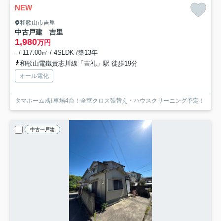
NEW
和歌山市吉里
中古戸建 吉里
1,980
万円
- / 117.00㎡ / 4SLDK /築13年
和歌山電鐵貴志川線「吉礼」駅 徒歩19分
オール電化
タマホーム♪駐車場4台！全室クロス張替え・ハウスクリーニング予定！
中古一戸建