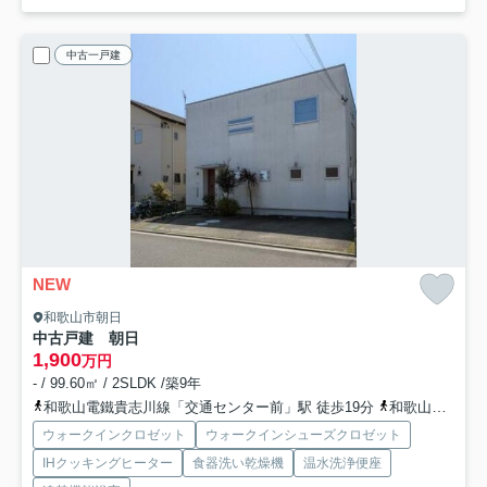
中古一戸建
NEW
和歌山市朝日
中古戸建 朝日
1,900
万円
- / 99.60㎡ / 2SLDK /築9年
和歌山電鐵貴志川線「交通センター前」駅 徒歩19分
和歌山電鐵貴志川線「岡崎前」駅 徒歩21分
ウォークインクロゼット
ウォークインシューズクロゼット
IHクッキングヒーター
食器洗い乾燥機
温水洗浄便座