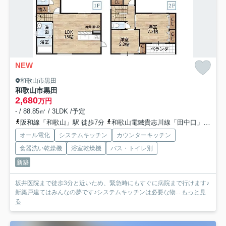
NEW
和歌山市黒田
和歌山市黒田
2,680
万円
- / 88.85㎡ / 3LDK /予定
阪和線「和歌山」駅 徒歩7分
和歌山電鐵貴志川線「田中口」駅 徒歩12分
オール電化
システムキッチン
カウンターキッチン
食器洗い乾燥機
浴室乾燥機
バス・トイレ別
新築
坂井医院まで徒歩3分と近いため、緊急時にもすぐに病院まで行けます♪
新築戸建てはみんなの夢です♪システムキッチンは必要な物...
もっと見
る