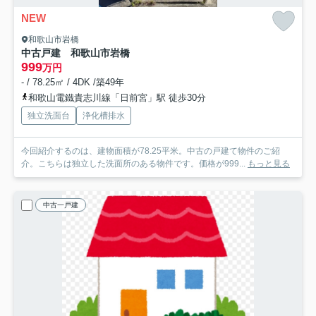
NEW
和歌山市岩橋
中古戸建 和歌山市岩橋
999
万円
- / 78.25㎡ / 4DK /築49年
和歌山電鐵貴志川線「日前宮」駅 徒歩30分
独立洗面台
浄化槽排水
今回紹介するのは、建物面積が78.25平米。中古の戸建て物件のご紹
介。こちらは独立した洗面所のある物件です。価格が999...
もっと見る
中古一戸建