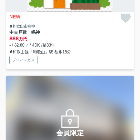
NEW
和歌山市鳴神
中古戸建 鳴神
888
万円
- / 82.80㎡ / 4DK /築33年
和歌山線「和歌山」駅 徒歩18分
プロパンガス
会員限定