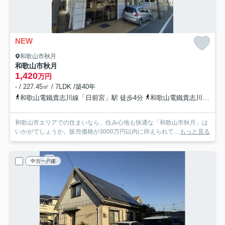
NEW
和歌山市秋月
和歌山市秋月
1,420
万円
- / 227.45㎡ / 7LDK /築40年
和歌山電鐵貴志川線「日前宮」駅 徒歩4分
和歌山電鐵貴志川線「田中口」駅 徒歩14分
和歌山市エリアでの住まいなら、住み心地も快適な「和歌山市秋月」は
いかがでしょうか。販売価格が3000万円以内に抑えられて...
もっと見る
中古一戸建