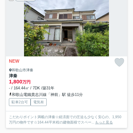
NEW
和歌山市津秦
津秦
1,800
万円
- / 164.44㎡ / 7DK /築31年
和歌山電鐵貴志川線「神前」駅 徒歩11分
駐車2台可
電気有
こだわりポイント満載の津秦☆経済面での圧迫も少なく安心の、1,950
万円の物件です☆164.44平米程の建物面積でスペー...
もっと見る