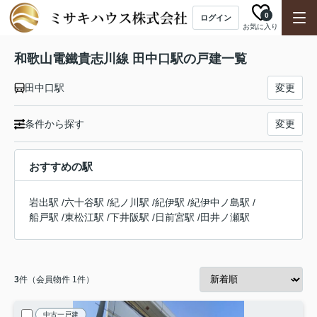
0
ログイン
お気に入り
和歌山電鐵貴志川線 田中口駅の戸建一覧
田中口駅
変更
条件から探す
変更
おすすめの駅
岩出駅
/
六十谷駅
/
紀ノ川駅
/
紀伊駅
/
紀伊中ノ島駅
/
船戸駅
/
東松江駅
/
下井阪駅
/
日前宮駅
/
田井ノ瀬駅
3
件（会員物件 1件）
中古一戸建