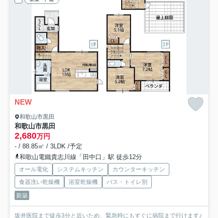
NEW
和歌山市黒田
和歌山市黒田
2,680
万円
- / 88.85㎡ / 3LDK /予定
和歌山電鐵貴志川線「田中口」駅 徒歩12分
オール電化
システムキッチン
カウンターキッチン
食器洗い乾燥機
浴室乾燥機
バス・トイレ別
新築
坂井医院まで徒歩3分と近いため、緊急時にもすぐに病院まで行けます♪