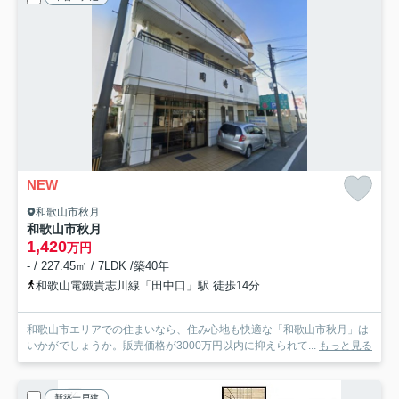
NEW
和歌山市秋月
和歌山市秋月
1,420
万円
- / 227.45㎡ / 7LDK /築40年
和歌山電鐵貴志川線「田中口」駅 徒歩14分
和歌山市エリアでの住まいなら、住み心地も快適な「和歌山市秋月」は
いかがでしょうか。販売価格が3000万円以内に抑えられて...
もっと見る
新築一戸建