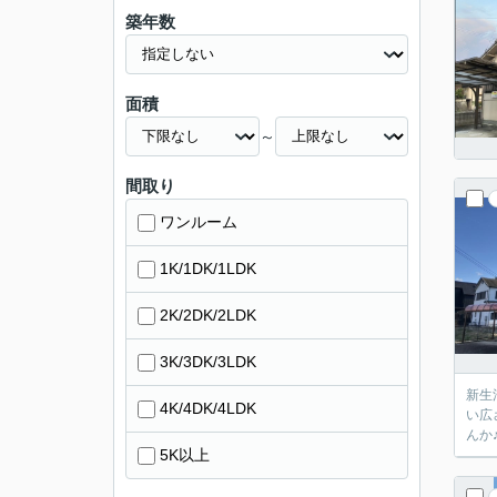
築年数
面積
～
間取り
ワンルーム
1K/1DK/1LDK
2K/2DK/2LDK
3K/3DK/3LDK
新生
4K/4DK/4LDK
い広
んか
5K以上