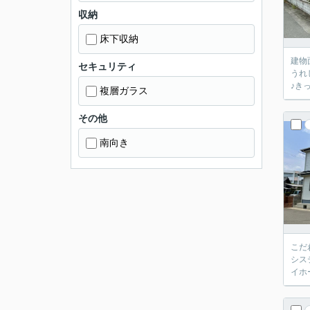
収納
床下収納
建物
セキュリティ
うれ
♪き
複層ガラス
その他
南向き
こだ
シス
イホ