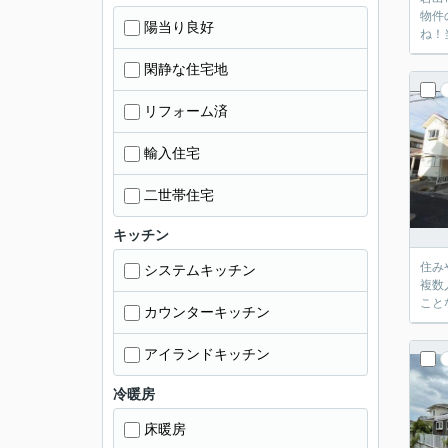
物件
陽当り良好
ね！
閑静な住宅地
リフォーム済
輸入住宅
二世帯住宅
キッチン
住み
システムキッチン
複数
こと
カウンターキッチン
アイランドキッチン
冷暖房
床暖房