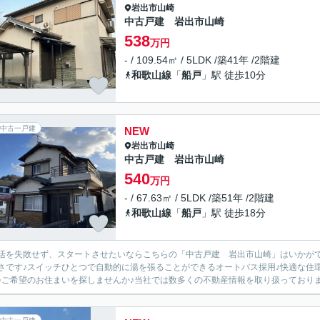
岩出市
山崎
中古戸建 岩出市山崎
538
万円
- / 109.54㎡ / 5LDK /築41年 /2階建
和歌山線
「
船戸
」駅 徒歩10分
中古一戸建
NEW
岩出市
山崎
中古戸建 岩出市山崎
540
万円
- / 67.63㎡ / 5LDK /築51年 /2階建
和歌山線
「
船戸
」駅 徒歩18分
活を失敗せず、スタートさせたいならこちらの「中古戸建 岩出市山崎」はいかがでし
さです♪スイッチひとつで自動的に湯を張ることができるオートバス採用♪快適な住
♪ご希望のお住まいを探しませんか♪当社では数多くの不動産情報を取り扱っております