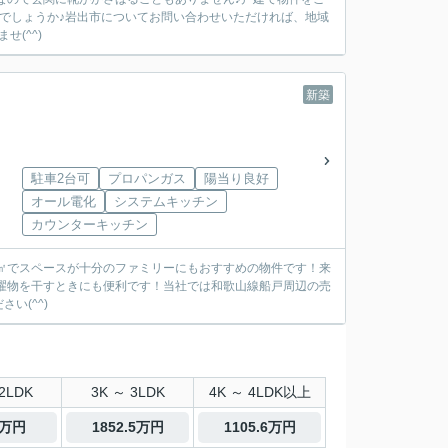
かがでしょうか♪岩出市についてお問い合わせいただければ、地域
(^^)
新築
駐車2台可
プロパンガス
陽当り良好
オール電化
システムキッチン
カウンターキッチン
07㎡でスペースが十分のファミリーにもおすすめの物件です！来
濯物を干すときにも便利です！当社では和歌山線船戸周辺の売
い(^^)
2LDK
3K ～ 3LDK
4K ～ 4LDK以上
0万円
1852.5万円
1105.6万円