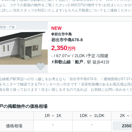
なら、コチラの新築の物件をご覧ください♪2,480万円の物件です♪お住まいにい
に詳しい当社スタッフが対応いたします♪もちろん不動産についてもご連絡くださいませ
新築一戸建
NEW
岩出市
中島
岩出市中島678-8
2,350
万円
- / 67.07㎡ / 2LDK /予定 /1階建
和歌山線
「
船戸
」駅 徒歩41分
山線船戸駅周辺への引っ越しをお考えなら「岩出市中島678-8」！建物面積が67.
をモニターで確認できるTVインターホン付きです！浴室乾燥機のあるお風呂場は洗
報を取り扱っております！住まい探しをするのであれば、お気軽にお問い合わせくださ
戸の掲載物件の価格相場
1R ～ 1K
1DK ～ 1LDK
2K ～ 
-
-
価格相場
235