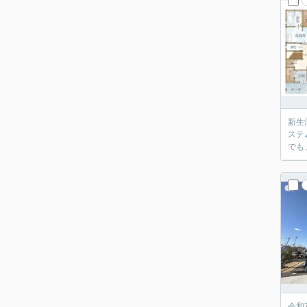
新生
ステ
でも
令和