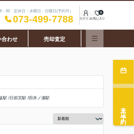
18：00 定休日：水曜日・日曜日(予約可）
0
073-499-7788
ログイン
お気に入り
い合わせ
売却査定
阪駅
/
日前宮駅
/
田井ノ瀬駅
来店予約