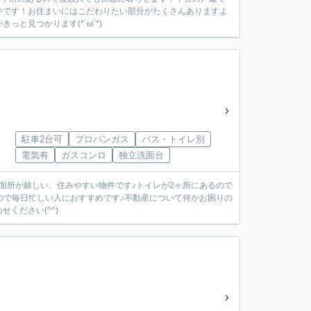
件です！お住まいにはこだわりたい部分がたくさんありますよ
と見つかります(*´ω`*)
駐車2台可
プロパンガス
バス・トイレ別
電気有
ガスコンロ
独立洗面台
面所が嬉しい、住みやすい物件です♪トイレが2ヶ所にあるので
ので毎日忙しい人におすすめです♪不動産について何かお困りの
ください(^^)