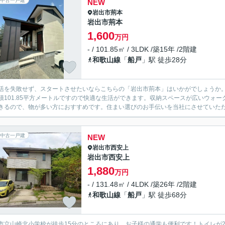
中古一戸建
NEW
岩出市
荊本
岩出市荊本
1,600
万円
- / 101.85㎡ / 3LDK /築15年 /2階建
和歌山線
「
船戸
」駅 徒歩28分
活を失敗せず、スタートさせたいならこちらの「岩出市荊本」はいかがでしょうか。J
積101.85平方メートルですので快適な生活ができます。収納スペースが広いウォ
きるので、物が多い方におすすめです。住まい選びのお手伝いを当社にさせていただけ
中古一戸建
NEW
岩出市
西安上
岩出市西安上
1,880
万円
- / 131.48㎡ / 4LDK /築26年 /2階建
和歌山線
「
船戸
」駅 徒歩68分
市立山崎北小学校が徒歩15分のところにあり、お子様の通学も便利です！トイレが