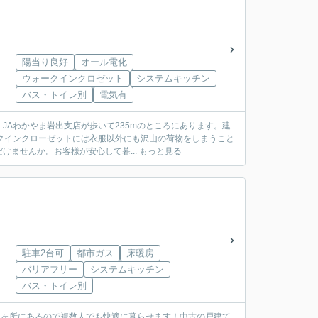
陽当り良好
オール電化
ウォークインクロゼット
システムキッチン
バス・トイレ別
電気有
Aわかやま岩出支店が歩いて235mのところにあります。建
ークインクローゼットには衣服以外にも沢山の荷物をしまうこと
ませんか。お客様が安心して暮...
もっと見る
駐車2台可
都市ガス
床暖房
バリアフリー
システムキッチン
バス・トイレ別
2ヶ所にあるので複数人でも快適に暮らせます！中古の戸建て