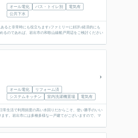
オール電化
バス・トイレ別
電気有
公共下水
以上あると非常時にも役立ちます♪ファミリーに好評♪経済的にも
求めるのであれば、岩出市の和歌山線船戸周辺をご検討ください
オール電化
リフォーム済
システムキッチン
室内洗濯機置場
電気有
日常生活で利用頻度の高い水回りだからこそ、使い勝手のいい
けます。岩出市には多種多様な一戸建てがございますので、マ