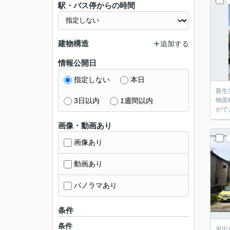
駅・バス停からの時間
建物構造
追加する
情報公開日
指定しない
本日
新生
3日以内
1週間以内
物面
がで
画像・動画あり
画像あり
動画あり
パノラマあり
条件
条件
岩出