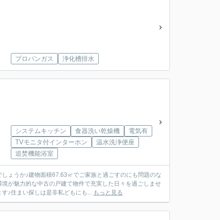
プロパンガス
浄化槽排水
システムキッチン
食器洗い乾燥機
電気有
TVモニタ付インターホン
温水洗浄便座
追焚機能浴室
ょうか♪建物面積67.63㎡でご家族と過ごすのにも問題のな
環境が魅力的な中古の戸建て物件で充実した日々を過ごしませ
♪住まい探しは是非私どもにも...
もっと見る