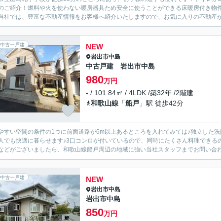
のご紹介！燃料や火を使わない暖房器具ため安全に使うことができる床暖房付き物
当社では、豊富な不動産情報をお客様へ紹介いたしますので、お気に入りの不動産がきっ
中古一戸建
NEW
岩出市
中島
中古戸建 岩出市中島
980
万円
- / 101.84㎡ / 4LDK /築32年 /2階建
和歌山線
「
船戸
」駅 徒歩42分
やすい空間の条件の1つに前面道路が6m以上あるところを入れてみては♪独立した洗
人でも快適に暮らせます♪3口コンロが付いているので、同時にたくさん料理できる
などがございましたら、和歌山線船戸周辺の地域に強い当社スタッフまでお問い合わせ
中古一戸建
NEW
岩出市
中島
岩出市中島
850
万円