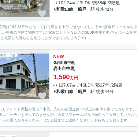
- / 102.24㎡ / 3LDK /築38年 /2階建
和歌山線
「
船戸
」駅 徒歩41分
面積は102.24平米となっており広さも十分ではないでしょうか♪接道10メートル
しい中古の戸建て物件です♪ご家族にも十分な広さの3LDK物件です♪マイホームを
っと充実した暮らしを送ることができるでしょう(^o^)
中古一戸建
NEW
岩出市
中黒
岩出市中黒
1,590
万円
- / 127.67㎡ / 4SLDK /築27年 /2階建
和歌山線
「
船戸
」駅 徒歩44分
わりポイント満載の岩出市中黒。安心の前面道路6m以上の条件を備えております。
テムキッチンを選んでみませんか。内装リフォーム済みの物件へご入居していただ
ームの購入をお考えなら、ぜひ当社までご連絡ください。お待ちしております。