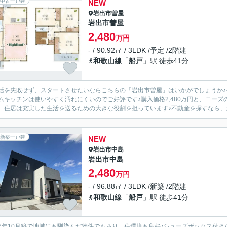
中古一戸建
NEW
岩出市
曽屋
岩出市曽屋
2,480
万円
- / 90.92㎡ / 3LDK /予定 /2階建
和歌山線
「
船戸
」駅 徒歩41分
活を失敗せず、スタートさせたいならこちらの「岩出市曽屋」はいかがでしょうか♪
ムキッチンは使いやすく汚れにくいのでご好評です♪購入価格2,480万円と、ニー
、住居は充実した生活を送るための大きな役割を担っています♪不動産を探すなら、当社
新築一戸建
NEW
岩出市
中島
岩出市中島
2,480
万円
- / 96.88㎡ / 3LDK /新築 /2階建
和歌山線
「
船戸
」駅 徒歩41分
7年10月築で地域にも馴染んだ物件でもあり、住環境も良好♪シューズボックス付き