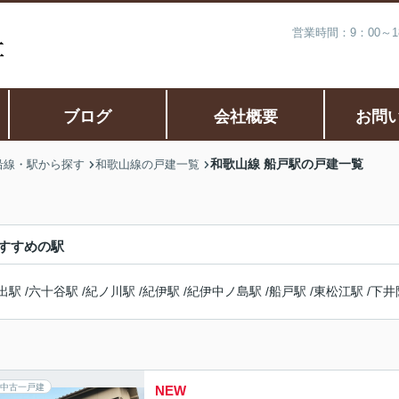
営業時間：9：00～
ブログ
会社概要
お問
和歌山線 船戸駅の戸建一覧
沿線・駅から探す
和歌山線の戸建一覧
すすめの駅
出駅
/
六十谷駅
/
紀ノ川駅
/
紀伊駅
/
紀伊中ノ島駅
/
船戸駅
/
東松江駅
/
下井
中古一戸建
NEW