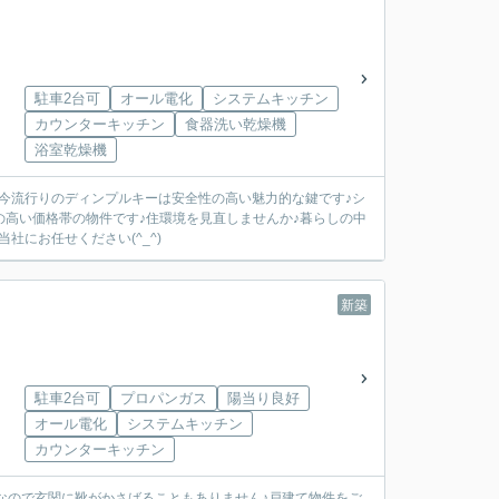
駐車2台可
オール電化
システムキッチン
カウンターキッチン
食器洗い乾燥機
浴室乾燥機
今流行りのディンプルキーは安全性の高い魅力的な鍵です♪シ
ズの高い価格帯の物件です♪住環境を見直しませんか♪暮らしの中
にお任せください(^_^)
新築
駐車2台可
プロパンガス
陽当り良好
オール電化
システムキッチン
カウンターキッチン
なので玄関に靴がかさばることもありません♪戸建て物件をご