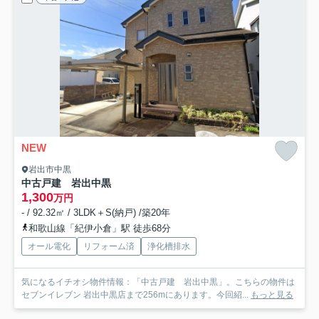
NEW
岩出市中黒
中古戸建 岩出中黒
1,300
万円
- / 92.32㎡ / 3LDK＋S(納戸) /築20年
和歌山線「紀伊小倉」駅 徒歩68分
オール電化
リフォーム済
浄化槽排水
気になるイチオシ物件情報：「中古戸建 岩出中黒」。こちらの物件は
セブンイレブン 岩出中黒店まで256mにあります。今回紹...
もっと見る