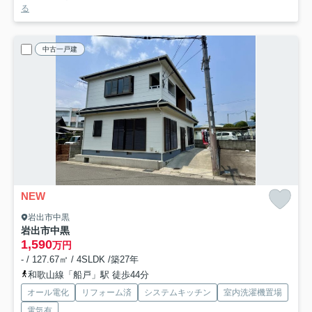
る
中古一戸建
NEW
岩出市中黒
岩出市中黒
1,590
万円
- / 127.67㎡ / 4SLDK /築27年
和歌山線「船戸」駅 徒歩44分
オール電化
リフォーム済
システムキッチン
室内洗濯機置場
電気有