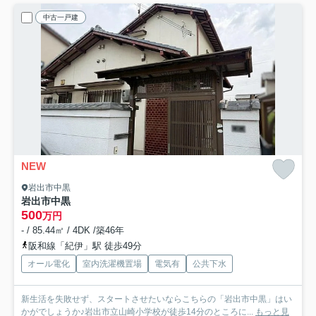
中古一戸建
NEW
岩出市中黒
岩出市中黒
500
万円
- / 85.44㎡ / 4DK /築46年
阪和線「紀伊」駅 徒歩49分
オール電化
室内洗濯機置場
電気有
公共下水
新生活を失敗せず、スタートさせたいならこちらの「岩出市中黒」はい
かがでしょうか♪岩出市立山崎小学校が徒歩14分のところに...
もっと見