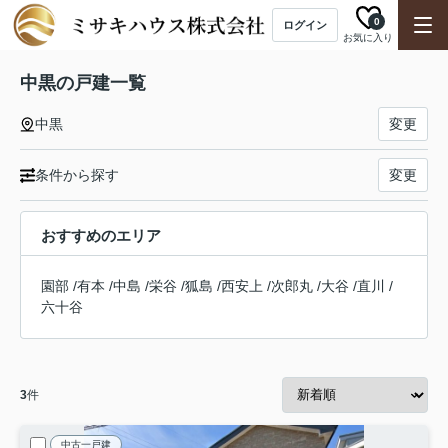
0
ログイン
お気に入り
中黒の戸建一覧
中黒
変更
条件から探す
変更
おすすめのエリア
園部
/
有本
/
中島
/
栄谷
/
狐島
/
西安上
/
次郎丸
/
大谷
/
直川
/
六十谷
3
件
中古一戸建