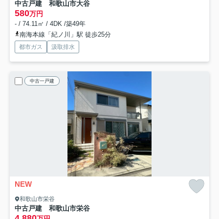
中古戸建 和歌山市大谷
580
万円
- / 74.11㎡ / 4DK /築49年
南海本線「紀ノ川」駅 徒歩25分
都市ガス
汲取排水
中古一戸建
NEW
和歌山市栄谷
中古戸建 和歌山市栄谷
4,880
万円