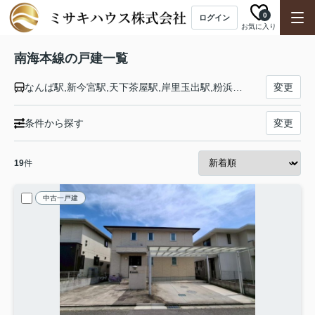
0
ログイン
お気に入り
南海本線の戸建一覧
なんば駅,新今宮駅,天下茶屋駅,岸里玉出駅,粉浜駅,住吉大社駅,住ノ江駅,七道駅,堺駅,湊駅,石津川駅,諏訪ノ森駅,浜寺公園駅,東羽衣駅,高石駅,北助松駅,松ノ浜駅,泉大津駅,忠岡駅,春木駅,和泉大宮駅,岸和田駅,蛸地蔵駅,貝塚駅,二色浜駅,鶴原駅,井原里駅,泉佐野駅,羽倉崎駅,吉見ノ里駅,岡田浦駅,樽井駅,尾崎駅,鳥取ノ荘駅,箱作駅,淡輪駅,みさき公園駅,孝子駅,和歌山大学前駅,紀ノ川駅,和歌山市駅
変更
条件から探す
変更
19
件
中古一戸建