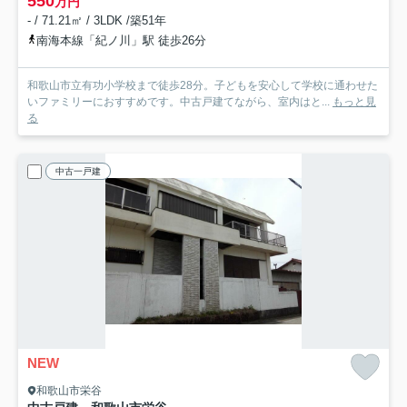
550
万円
- / 71.21㎡ / 3LDK /築51年
南海本線「紀ノ川」駅 徒歩26分
和歌山市立有功小学校まで徒歩28分。子どもを安心して学校に通わせた
いファミリーにおすすめです。中古戸建てながら、室内はと...
もっと見
る
中古一戸建
NEW
和歌山市栄谷