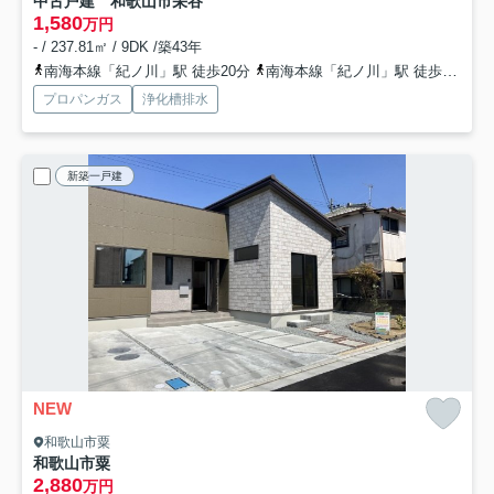
中古戸建 和歌山市栄谷
1,580
万円
- / 237.81㎡ / 9DK /築43年
南海本線「紀ノ川」駅 徒歩20分
南海本線「紀ノ川」駅 徒歩20分
プロパンガス
浄化槽排水
新築一戸建
NEW
和歌山市粟
和歌山市粟
2,880
万円