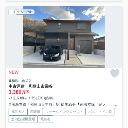
中古一戸建
NEW
和歌山市栄谷
中古戸建 和歌山市栄谷
3,380
万円
- / 116.09㎡ / 3SLDK /築4年
南海本線「和歌山大学前」駅 徒歩29分
南海本線「紀ノ川」駅 徒歩43分
都市ガス
床暖房
ウォークインクロゼット
バス・トイレ別
室内洗濯機置場
電気有