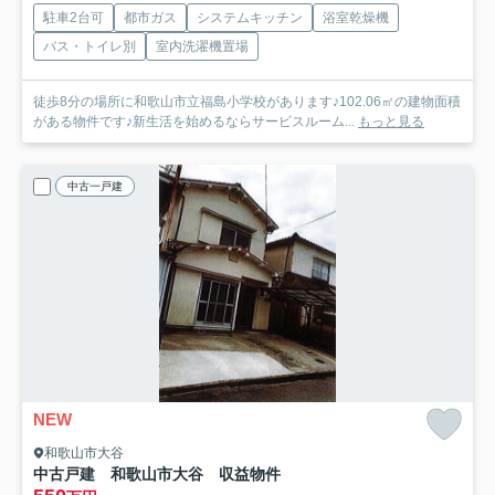
駐車2台可
都市ガス
システムキッチン
浴室乾燥機
バス・トイレ別
室内洗濯機置場
徒歩8分の場所に和歌山市立福島小学校があります♪102.06㎡の建物面積
がある物件です♪新生活を始めるならサービスルーム...
もっと見る
中古一戸建
NEW
和歌山市大谷
中古戸建 和歌山市大谷 収益物件