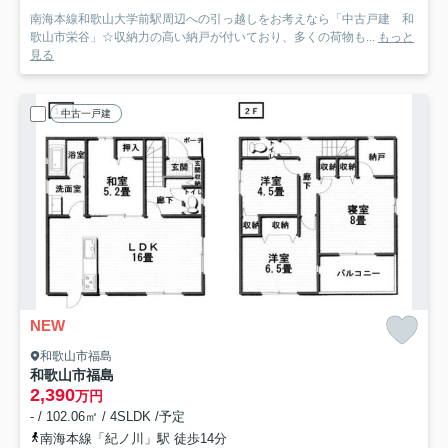
南海本線和歌山大学前駅周辺への引っ越しをお考えなら「中古戸建 和
歌山市栄谷」☆収納力の高い納戸が付いており、多くの荷物も...
もっと
見る
中古一戸建
NEW
和歌山市福島
和歌山市福島
2,390
万円
- / 102.06㎡ / 4SLDK /予定
南海本線「紀ノ川」駅 徒歩14分