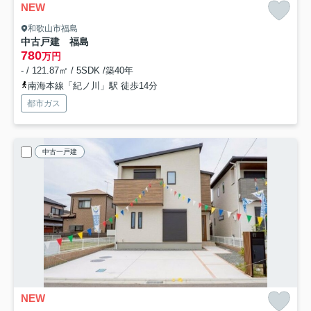
NEW
和歌山市福島
中古戸建 福島
780
万円
- / 121.87㎡ / 5SDK /築40年
南海本線「紀ノ川」駅 徒歩14分
都市ガス
中古一戸建
NEW