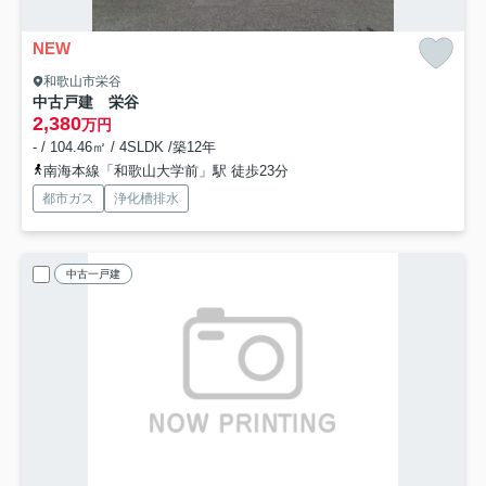
NEW
和歌山市栄谷
中古戸建 栄谷
2,380
万円
- / 104.46㎡ / 4SLDK /築12年
南海本線「和歌山大学前」駅 徒歩23分
都市ガス
浄化槽排水
中古一戸建