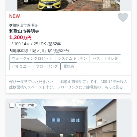
NEW
和歌山市善明寺
和歌山市善明寺
1,300
万円
- / 109.14㎡ / 2SLDK /築32年
南海本線「紀ノ川」駅 徒歩32分
ウォークインクロゼット
システムキッチン
バス・トイレ別
バルコニー
フローリング
電気有
ぜひ一度見ていただきたい、「和歌山市善明寺」です。109.14平米程の
建物面積でスペースも十分。フローリングには静電気の...
もっと見る
中古一戸建