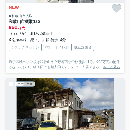
NEW
和歌山市梶取
和歌山市梶取125
850
万円
- / 77.00㎡ / 3LDK /築35年
南海本線「紀ノ川」駅 徒歩14分
システムキッチン
バス・トイレ別
独立洗面台
通学区域の小学校は和歌山市立野崎西小学校徒歩11分。998万円の物件
となっており、経済面でも魅力的です。すぐに入居できる...
もっと見る
中古一戸建