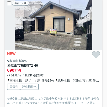
中古一戸建
NEW
和歌山市福島
和歌山市福島572-46
690
万円
- / 51.87㎡ / 1LDK /築28年
南海本線「紀ノ川」駅 徒歩14分
紀勢本線「和歌山市」駅 徒歩21分
電気有
浄化槽排水
徒歩7分の場所に和歌山市立福島小学校があります♪駐車する場所は何台
あっても嬉しいですね♪ここは駐車3台可です♪間取り1L...
もっと見る