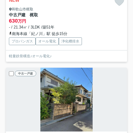
NEW
和歌山市梶取
中古戸建 梶取
630
万円
- / 21.34㎡ / 3LDK /築51年
南海本線「紀ノ川」駅 徒歩15分
プロパンガス
オール電化
浄化槽排水
軽量鉄骨構造♪オール電化♪
中古一戸建