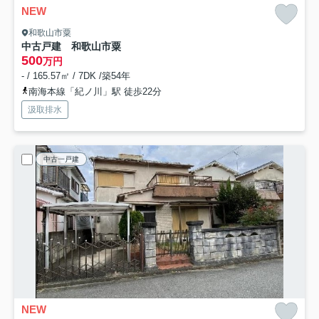
NEW
和歌山市粟
中古戸建 和歌山市粟
500
万円
- / 165.57㎡ / 7DK /築54年
南海本線「紀ノ川」駅 徒歩22分
汲取排水
中古一戸建
NEW