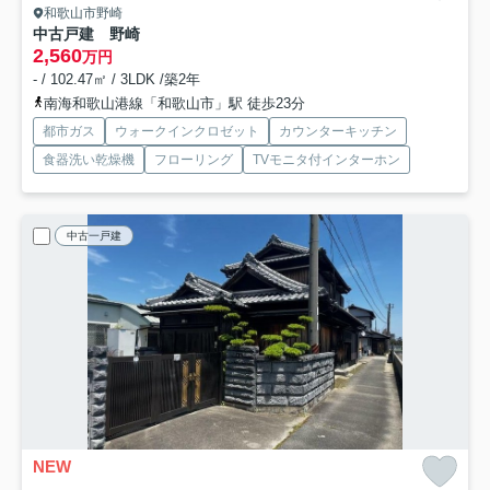
和歌山市野崎
中古戸建 野崎
2,560
万円
- / 102.47㎡ / 3LDK /築2年
南海和歌山港線「和歌山市」駅 徒歩23分
都市ガス
ウォークインクロゼット
カウンターキッチン
食器洗い乾燥機
フローリング
TVモニタ付インターホン
中古一戸建
NEW