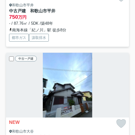
和歌山市平井
中古戸建 和歌山市平井
750
万円
- / 87.76㎡ / 5DK /築48年
南海本線「紀ノ川」駅 徒歩8分
都市ガス
汲取排水
中古一戸建
NEW
和歌山市大谷