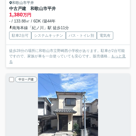
和歌山市平井
中古戸建 和歌山市平井
1,380
万円
- / 133.88㎡ / 6DK /築44年
南海本線「紀ノ川」駅 徒歩11分
駐車2台可
システムキッチン
バス・トイレ別
電気有
徒歩28分の場所に和歌山市立野崎西小学校があります。駐車が2台可能
ですので、家族が車を一台使っていても安心です。販売価格...
もっと見
る
中古一戸建