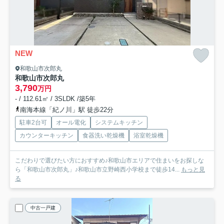
NEW
和歌山市次郎丸
和歌山市次郎丸
3,790
万円
- / 112.61㎡ / 3SLDK /築5年
南海本線「紀ノ川」駅 徒歩22分
駐車2台可
オール電化
システムキッチン
カウンターキッチン
食器洗い乾燥機
浴室乾燥機
こだわりで選びたい方におすすめ♪和歌山市エリアで住まいをお探しな
ら「和歌山市次郎丸」♪和歌山市立野崎西小学校まで徒歩14...
もっと見
る
中古一戸建