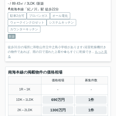
- / 89.43㎡ / 3LDK /新築
南海本線「紀ノ川」駅 徒歩22分
駐車2台可
プロパンガス
オール電化
ウォークインクロゼット
システムキッチン
カウンターキッチン
新築
徒歩31分の場所に和歌山市立中之島小学校があります♪浴室乾燥機付き
の物件であれば、雨の日で濡れた上着や傘もすぐに乾燥でき...
もっと見
る
南海本線の掲載物件の価格相場
価格相場
募集件数
-
-
1R～1K
690万円
1件
1DK～1LDK
1300万円
1件
2K～2LDK