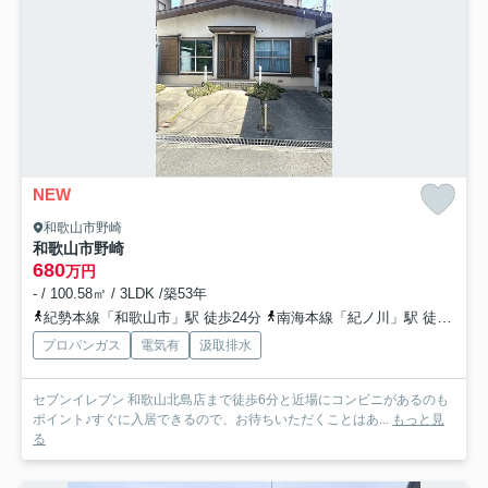
NEW
和歌山市野崎
和歌山市野崎
680
万円
- / 100.58㎡ / 3LDK /築53年
紀勢本線「和歌山市」駅 徒歩24分
南海本線「紀ノ川」駅 徒歩27分
プロパンガス
電気有
汲取排水
セブンイレブン 和歌山北島店まで徒歩6分と近場にコンビニがあるのも
ポイント♪すぐに入居できるので、お待ちいただくことはあ...
もっと見
る