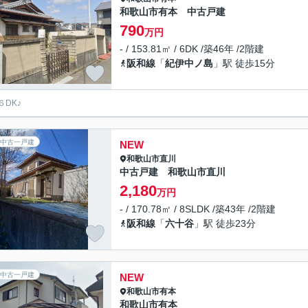
和歌山市有本 中古戸建
790
万円
- / 153.81㎡ / 6DK /築46年 /2階建
阪和線
「
紀伊中ノ島
」駅 徒歩15分
６DK♪
中古一戸建
NEW
和歌山市
直川
中古戸建 和歌山市直川
2,180
万円
- / 170.78㎡ / 8SLDK /築43年 /2階建
阪和線
「
六十谷
」駅 徒歩23分
中古一戸建
NEW
和歌山市
有本
和歌山市有本