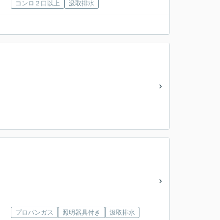
コンロ２口以上
汲取排水
プロパンガス
照明器具付き
汲取排水