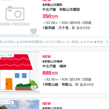
和歌山市
園部
中古戸建 和歌山市園部
350
万円
- / 62.68㎡ / 5DK /築50年 /2階建
阪和線
「
六十谷
」駅 徒歩33分
静な住宅街にある5DK★部屋数多いのでお子様のいるご家庭におすすめ♪★学校、ス
中古一戸建
NEW
和歌山市
鳴神
中古戸建 鳴神
888
万円
- / 82.80㎡ / 4DK /築33年 /2階建
和歌山線
「
和歌山
」駅 徒歩18分
中古一戸建
NEW
和歌山市
有本