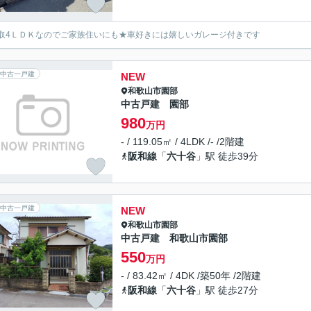
取4ＬＤＫなのでご家族住いにも★車好きには嬉しいガレージ付きです
中古一戸建
NEW
和歌山市
園部
中古戸建 園部
980
万円
- / 119.05㎡ / 4LDK /- /2階建
阪和線
「
六十谷
」駅 徒歩39分
中古一戸建
NEW
和歌山市
園部
中古戸建 和歌山市園部
550
万円
- / 83.42㎡ / 4DK /築50年 /2階建
阪和線
「
六十谷
」駅 徒歩27分