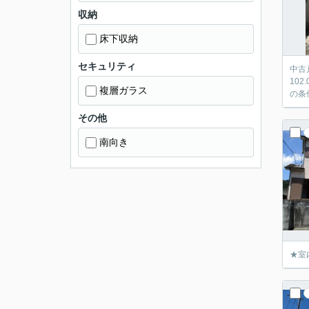
収納
床下収納
セキュリティ
中古
10
複層ガラス
の条
その他
南向き
★室