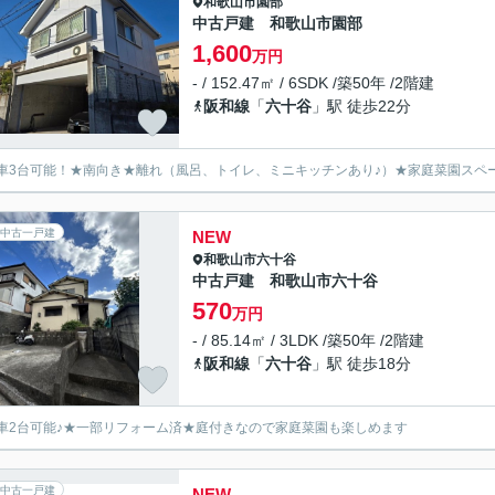
和歌山市
園部
中古戸建 和歌山市園部
1,600
万円
- / 152.47㎡ / 6SDK /築50年 /2階建
阪和線
「
六十谷
」駅 徒歩22分
車3台可能！★南向き★離れ（風呂、トイレ、ミニキッチンあり♪）★家庭菜園スペ
中古一戸建
NEW
和歌山市
六十谷
中古戸建 和歌山市六十谷
570
万円
- / 85.14㎡ / 3LDK /築50年 /2階建
阪和線
「
六十谷
」駅 徒歩18分
車2台可能♪★一部リフォーム済★庭付きなので家庭菜園も楽しめます
中古一戸建
NEW