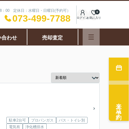
18：00 定休日：水曜日・日曜日(予約可）
0
073-499-7788
ログイン
お気に入り
い合わせ
売却査定
来店予約
駐車2台可
プロパンガス
バス・トイレ別
電気有
浄化槽排水