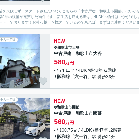
活を失敗せず、スタートさせたいならこちらの「中古戸建 和歌山市園部」はいか
築5年の設備が充実した物件です！新生活を迎える際は、4LDKの物件はいかがで
ートしております！お引っ越しを検討しているのであれば、まずはご連絡くださいませ(
中古一戸建
NEW
和歌山市
大谷
中古戸建 和歌山市大谷
580
万円
- / 74.11㎡ / 4DK /築49年 /2階建
阪和線
「
六十谷
」駅 徒歩36分
中古一戸建
NEW
和歌山市
園部
中古戸建 和歌山市園部
560
万円
- / 100.75㎡ / 4LDK /築47年 /2階建
阪和線
「
六十谷
」駅 徒歩21分