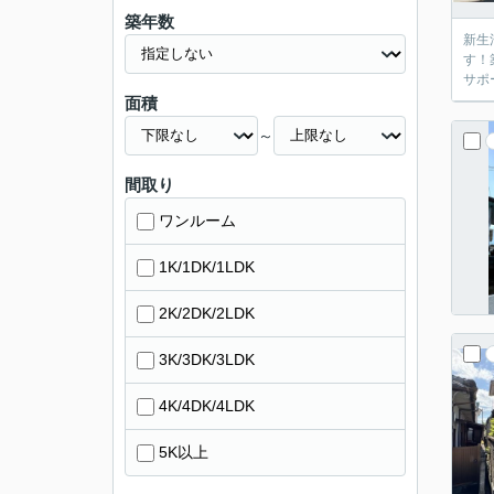
築年数
新生
す！
サポ
面積
～
間取り
ワンルーム
1K/1DK/1LDK
2K/2DK/2LDK
3K/3DK/3LDK
4K/4DK/4LDK
5K以上