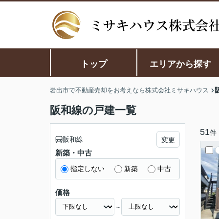
トップ
エリアから探す
岩出市で不動産売却をお考えなら株式会社ミサキハウス
阪和線の戸建一覧
51
件
阪和線
変更
新築・中古
指定しない
新築
中古
価格
～