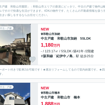
古戸建 和歌山市園部」：和歌山市エリアの新居にピッタリ。中古の戸建て物件は幅広
ルですので快適な生活ができます。4DKの物件です。たくさんの不動産情報を扱う
住まい探しをするならお任せください。
中古一戸建
NEW
和歌山市
加納
中古戸建 和歌山市加納 5SLDK
1,180
万円
- / 123.17㎡ / 5SLDK /築41年 /2階建
阪和線
「
紀伊中ノ島
」駅 徒歩25分
ーポート付きで駐車2台可能です！★逐次リフォームしてるので室内綺麗です。★四
す。
中古一戸建
NEW
和歌山市
楠本
中古戸建 和歌山市 楠本
1,888
万円