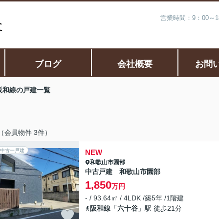
営業時間：9：00～
ブログ
会社概要
お問
阪和線の戸建一覧
（会員物件 3件）
中古一戸建
NEW
和歌山市
園部
中古戸建 和歌山市園部
1,850
万円
- / 93.64㎡ / 4LDK /築5年 /1階建
阪和線
「
六十谷
」駅 徒歩21分