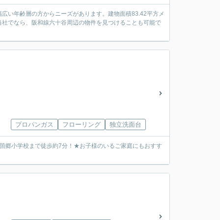
い年齢層の方からニーズがあります。建物面積83.42平方メ
当社でなら、阪和線六十谷周辺の物件を見つけることも可能で
プロパンガス
フローリング
独立洗面台
箇郷小学校まで徒歩約7分！★お子様のいるご家庭にもおすす