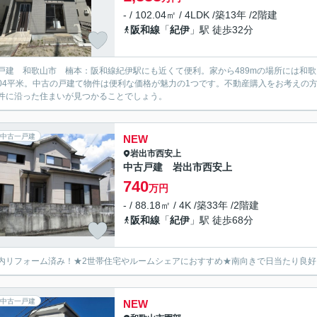
- / 102.04㎡ / 4LDK /築13年 /2階建
阪和線
「
紀伊
」駅 徒歩32分
戸建 和歌山市 楠本：阪和線紀伊駅にも近くて便利。家から489mの場所には和
2.04平米。中古の戸建て物件は便利な価格が魅力の1つです。不動産購入をお考え
件に沿った住まいが見つかることでしょう。
中古一戸建
NEW
岩出市
西安上
中古戸建 岩出市西安上
740
万円
- / 88.18㎡ / 4K /築33年 /2階建
阪和線
「
紀伊
」駅 徒歩68分
内リフォーム済み！★2世帯住宅やルームシェアにおすすめ★南向きで日当たり良好
中古一戸建
NEW