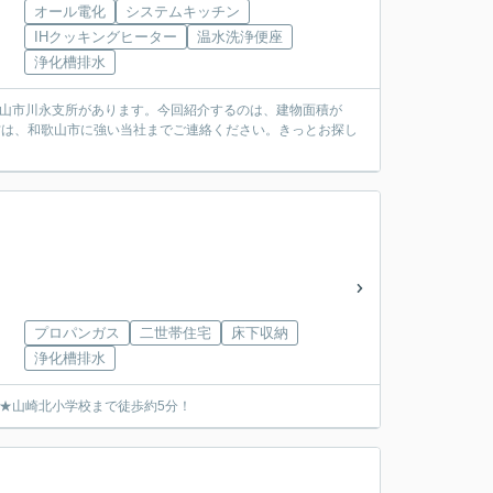
オール電化
システムキッチン
IHクッキングヒーター
温水洗浄便座
浄化槽排水
歌山市川永支所があります。今回紹介するのは、建物面積が
の方は、和歌山市に強い当社までご連絡ください。きっとお探し
プロパンガス
二世帯住宅
床下収納
浄化槽排水
★山崎北小学校まで徒歩約5分！