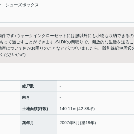
ン
シューズボックス
な物件です♪ウォークインクローゼットには服以外にも小物も収納できるの
もって過ごすことができます♪SLDKの間取りで、開放的な生活を送るこ
♪不動産について何かお困りのことなどがございましたら、阪和線紀伊周辺
さい(^o^)
-
総戸数
-
向き
140.11㎡(42.38坪)
土地面積(坪数)
2007年5月(築19年)
築年月