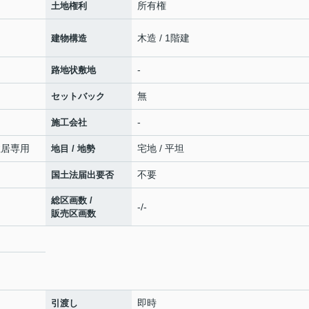
所有権
土地権利
木造 / 1階建
建物構造
-
路地状敷地
無
セットバック
-
施工会社
住居専用
宅地 / 平坦
地目 / 地勢
不要
国土法届出要否
総区画数 /
-/-
販売区画数
即時
引渡し