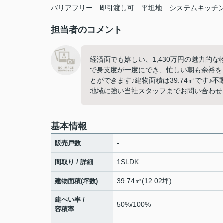
バリアフリー
即引渡し可
平坦地
システムキッチ
担当者のコメント
経済面でも嬉しい、1,430万円の魅力的
で身支度が一度にでき、忙しい朝も余裕を
とができます♪建物面積は39.74㎡です
地域に強い当社スタッフまでお問い合わせくだ
基本情報
-
販売戸数
1SLDK
間取り / 詳細
39.74㎡(12.02坪)
建物面積(坪数)
建ぺい率 /
50%/100%
容積率