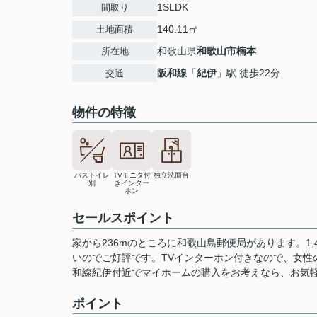
1SLDK
間取り
140.11㎡
土地面積
和歌山県
和歌山市
楠本
所在地
阪和線
「
紀伊
」駅 徒歩22分
交通
物件の特徴
バストイレ
TVモニタ付
独立洗面台
別
きインター
ホン
セールスポイント
家から236mのところに和歌山島郵便局があります。1
いのでご好評です。TVインターホン付きなので、女性
和線紀伊付近でマイホームの購入をお考えなら、お気
ポイント