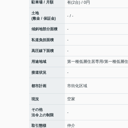
駐車場 / 月額
有(2台) / 0円
土地
- / -
(敷金 / 保証金)
-
傾斜地部分面積
-
私道負担面積
-
高圧線下面積
第一種低層住居専用/第一種低層
用途地域
-
接道状況
市街化区域
都市計画
空家
現況
その他
-
法令上の制限
仲介
取引態様