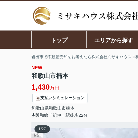
トップ
エリアから探す
岩出市で不動産売却をお考えなら株式会社ミサキハウス
NEW
和歌山市楠本
1,430
万円
支払いシミュレーション
和歌山県
和歌山市
楠本
阪和線「紀伊」駅徒歩22分
1
/
27