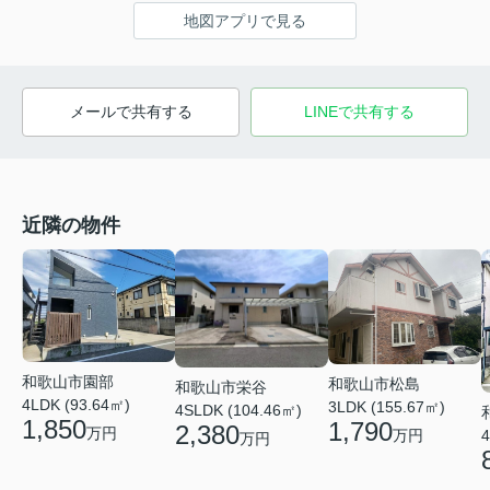
地図アプリで見る
メールで共有する
LINEで共有する
近隣の物件
和歌山市園部
和歌山市松島
和歌山市栄谷
4LDK (93.64㎡)
3LDK (155.67㎡)
4SLDK (104.46㎡)
1,850
1,790
2,380
万円
4
万円
万円