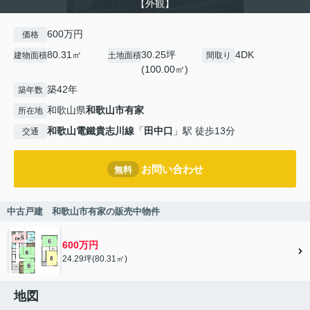
【外観】
600万円
価格
80.31㎡
30.25坪
4DK
建物面積
土地面積
間取り
(100.00㎡)
築42年
築年数
和歌山県
和歌山市
有家
所在地
和歌山電鐵貴志川線
「
田中口
」駅 徒歩13分
交通
お問い合わせ
無料
中古戸建 和歌山市有家の販売中物件
600万円
24.29坪(80.31㎡)
地図