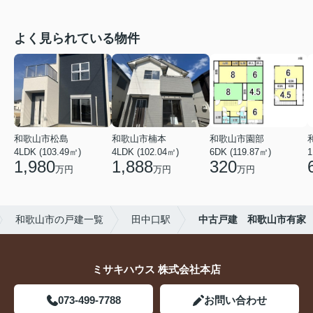
よく見られている物件
和歌山市松島
和歌山市楠本
和歌山市園部
4LDK (103.49㎡)
4LDK (102.04㎡)
6DK (119.87㎡)
1
1,980
1,888
320
万円
万円
万円
和歌山市の戸建一覧
田中口駅
中古戸建 和歌山市有家
ミサキハウス 株式会社本店
073-499-7788
お問い合わせ