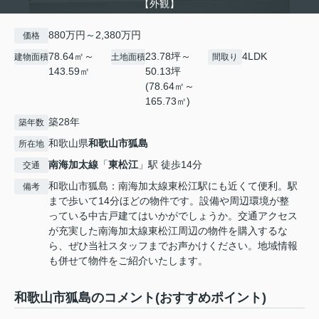
【外観】
880万円～2,380万円
価格
78.64㎡～
23.78坪～
4LDK
建物面積
土地面積
間取り
143.59㎡
50.13坪
(78.64㎡～
165.73㎡)
築28年
築年数
和歌山県
和歌山市
狐島
所在地
南海加太線
「
東松江
」駅 徒歩14分
交通
和歌山市狐島：南海加太線東松江駅にも近くて便利。駅
備考
まで歩いて14分ほどの物件です。設備や周辺環境が整
っている中古戸建てはいかがでしょうか。交通アクセス
が充実した南海加太線東松江周辺の物件を購入するな
ら、ぜひ当社スタッフまでお声かけください。地域情報
も併せて物件をご紹介いたします。
和歌山市狐島のコメント(おすすめポイント)