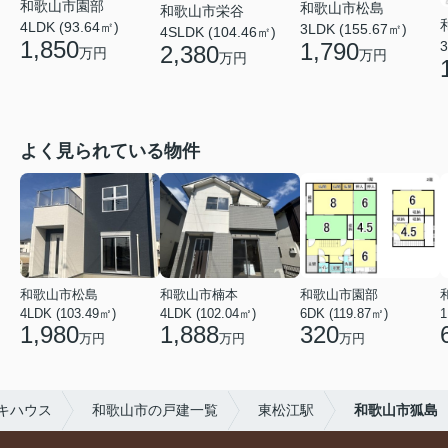
和歌山市園部
和歌山市松島
和歌山市栄谷
4LDK (93.64㎡)
3LDK (155.67㎡)
4SLDK (104.46㎡)
1,850
3
1,790
2,380
万円
万円
万円
よく見られている物件
和歌山市松島
和歌山市楠本
和歌山市園部
4LDK (103.49㎡)
4LDK (102.04㎡)
6DK (119.87㎡)
1
1,980
1,888
320
万円
万円
万円
キハウス
和歌山市の戸建一覧
東松江駅
和歌山市狐島