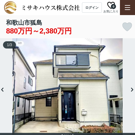
0
ログイン
お気に入り
和歌山市狐島
880万円～2,380万円
1
/
3