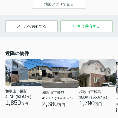
地図アプリで見る
メールで共有する
LINEで共有する
近隣の物件
和歌山市園部
和歌山市松島
和歌山市栄谷
4LDK (93.64㎡)
3LDK (155.67㎡)
4SLDK (104.46㎡)
1,850
1,790
2,380
万円
4
万円
万円