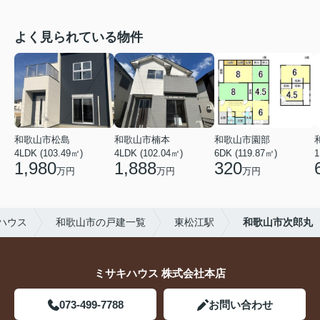
よく見られている物件
和歌山市松島
和歌山市楠本
和歌山市園部
4LDK (103.49㎡)
4LDK (102.04㎡)
6DK (119.87㎡)
1
1,980
1,888
320
万円
万円
万円
ハウス
和歌山市の戸建一覧
東松江駅
和歌山市次郎丸
ミサキハウス 株式会社本店
073-499-7788
お問い合わせ