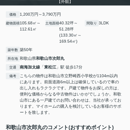
【外観】
1,200万円～3,790万円
価格
105.68㎡～
40.32坪～
3LDK
建物面積
土地面積
間取り
112.61㎡
51.28坪
(133.30㎡～
169.54㎡)
築50年
築年数
和歌山県
和歌山市
次郎丸
所在地
南海加太線
「
東松江
」駅 徒歩17分
交通
こちらの物件は和歌山市立野崎西小学校が1104m以内
備考
にあります。前面道路6m以上は確保しているので車の
出し入れもラクラクです。戸建て物件をお探しの方は、
便利な価格からなる中古物件はいかがでしょうか。和歌
山市にある一戸建てのお問い合わせは、当社が承ってお
ります。マイホームの購入を検討しているお客様のサポ
ートを致します。
和歌山市次郎丸のコメント(おすすめポイント)