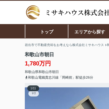
トップ
エリアから探す
岩出市で不動産売却をお考えなら株式会社ミサキハウス
和歌山市朝日
1,780万円
和歌山県
和歌山市
朝日
和歌山電鐵貴志川線「岡崎前」駅徒歩26分
1
/
11