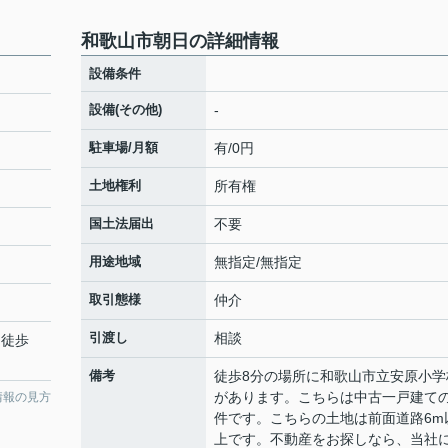
和歌山市朝日の詳細情報
設備条件
設備(その他)
-
駐車場/月額
有/0円
土地権利
所有権
国土法届出
不要
用途地域
無指定/無指定
取引態様
仲介
引渡し
相談
 徒歩
備考
徒歩8分の場所に和歌山市立安原小学
があります。こちらは中古一戸建て
情報の見方
件です。こちらの土地は前面道路6m
上です。不動産をお探しなら、当社