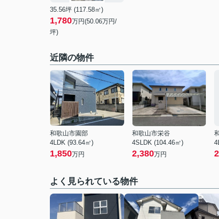
35.56坪 (117.58㎡)
1,780
万円(50.06万円/
坪)
近隣の物件
和歌山市園部
和歌山市栄谷
4LDK (93.64㎡)
4SLDK (104.46㎡)
4
1,850
2,380
2
万円
万円
よく見られている物件