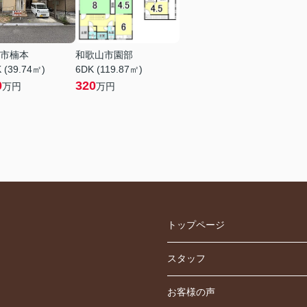
市楠本
和歌山市園部
 (39.74㎡)
6DK (119.87㎡)
0
320
万円
万円
トップページ
スタッフ
お客様の声