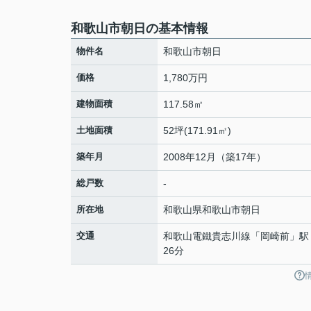
和歌山市朝日の基本情報
物件名
和歌山市朝日
価格
1,780万円
建物面積
117.58㎡
土地面積
52坪(171.91㎡)
築年月
2008年12月（築17年）
総戸数
-
所在地
和歌山県
和歌山市
朝日
交通
和歌山電鐵貴志川線
「
岡崎前
」駅
26分