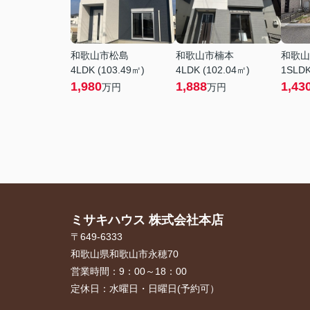
和歌山市松島
和歌山市楠本
和歌山
4LDK (103.49㎡)
4LDK (102.04㎡)
1SLDK
1,980
1,888
1,43
万円
万円
ミサキハウス 株式会社本店
〒649-6333
和歌山県和歌山市永穂70
営業時間：
9：00～18：00
定休日：
水曜日・日曜日(予約可）