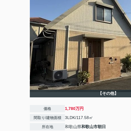
【その他】
1,780万円
価格
3LDK/117.58㎡
間取り/建物面積
和歌山県
和歌山市
朝日
所在地