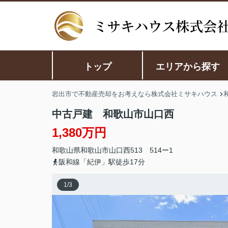
トップ
エリアから探す
岩出市で不動産売却をお考えなら株式会社ミサキハウス
中古戸建 和歌山市山口西
1,380万円
和歌山県
和歌山市
山口西
513 514ー1
阪和線「紀伊」駅徒歩17分
1
/
3