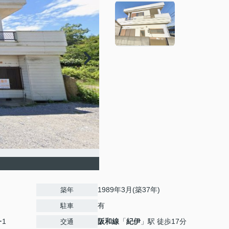
1989年3月(築37年)
築年
有
駐車
ー1
阪和線
「
紀伊
」駅 徒歩17分
交通