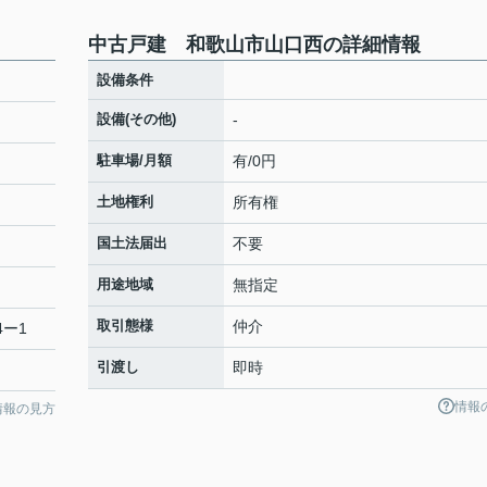
中古戸建 和歌山市山口西の詳細情報
設備条件
設備(その他)
-
駐車場/月額
有/0円
土地権利
所有権
国土法届出
不要
用途地域
無指定
取引態様
仲介
4ー1
引渡し
即時
情報
情報の見方