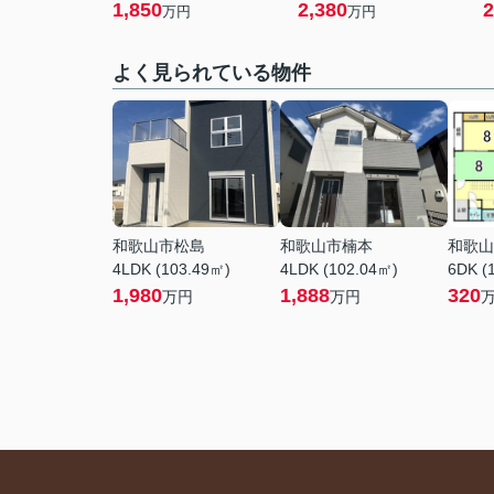
1,850
2,380
2
万円
万円
よく見られている物件
和歌山市松島
和歌山市楠本
和歌山
4LDK (103.49㎡)
4LDK (102.04㎡)
6DK (
1,980
1,888
320
万円
万円