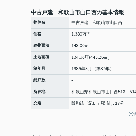
中古戸建 和歌山市山口西の基本情報
物件名
中古戸建 和歌山市山口西
価格
1,380万円
建物面積
143.00㎡
土地面積
134.08坪(443.26㎡)
築年月
1989年3月（築37年）
総戸数
-
所在地
和歌山県
和歌山市
山口西
513 51
交通
阪和線
「
紀伊
」駅 徒歩17分