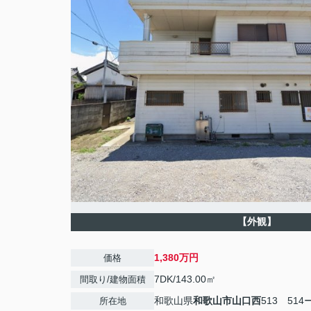
【外観】
1,380万円
価格
7DK/143.00㎡
間取り/建物面積
和歌山県
和歌山市
山口西
513 514
所在地