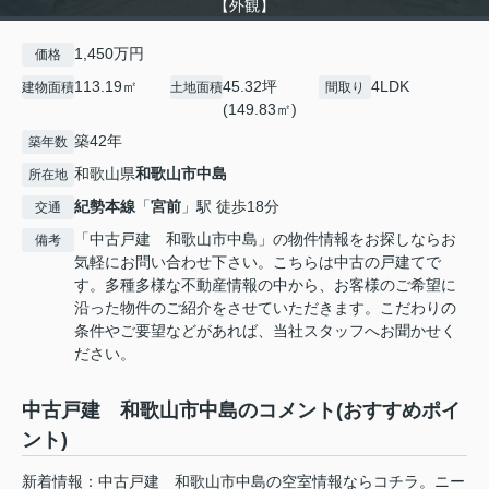
【外観】
1,450万円
価格
113.19㎡
45.32坪
4LDK
建物面積
土地面積
間取り
(149.83㎡)
築42年
築年数
和歌山県
和歌山市
中島
所在地
紀勢本線
「
宮前
」駅 徒歩18分
交通
「中古戸建 和歌山市中島」の物件情報をお探しならお
備考
気軽にお問い合わせ下さい。こちらは中古の戸建てで
す。多種多様な不動産情報の中から、お客様のご希望に
沿った物件のご紹介をさせていただきます。こだわりの
条件やご要望などがあれば、当社スタッフへお聞かせく
ださい。
中古戸建 和歌山市中島のコメント(おすすめポイ
ント)
新着情報：中古戸建 和歌山市中島の空室情報ならコチラ。ニー