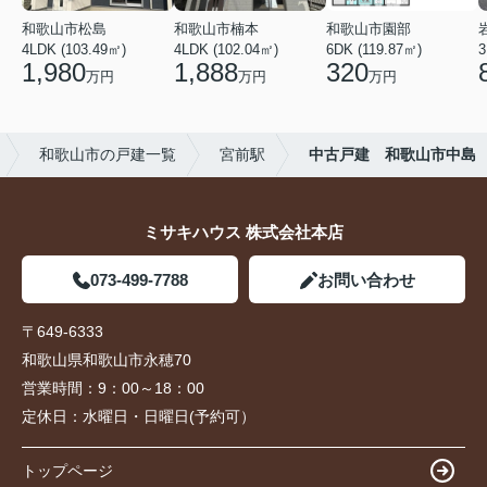
和歌山市松島
和歌山市楠本
和歌山市園部
4LDK (103.49㎡)
4LDK (102.04㎡)
6DK (119.87㎡)
3
1,980
1,888
320
万円
万円
万円
和歌山市の戸建一覧
宮前駅
中古戸建 和歌山市中島
ミサキハウス 株式会社本店
073-499-7788
お問い合わせ
〒649-6333
和歌山県和歌山市永穂70
営業時間：
9：00～18：00
定休日：
水曜日・日曜日(予約可）
トップページ