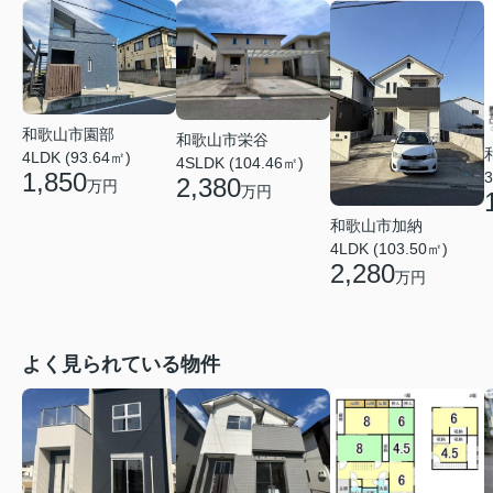
和歌山市園部
和歌山市栄谷
4LDK (93.64㎡)
4SLDK (104.46㎡)
1,850
3
2,380
万円
万円
和歌山市加納
4LDK (103.50㎡)
2,280
万円
よく見られている物件