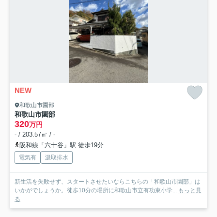
NEW
和歌山市園部
和歌山市園部
320
万円
- / 203.57㎡ / -
阪和線「六十谷」駅 徒歩19分
電気有
汲取排水
新生活を失敗せず、スタートさせたいならこちらの「和歌山市園部」は
いかがでしょうか。徒歩10分の場所に和歌山市立有功東小学...
もっと見
る