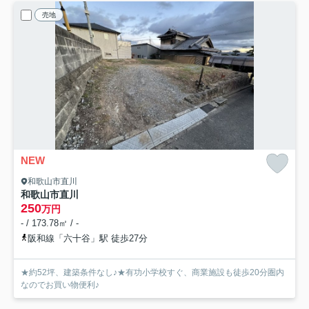
売地
NEW
和歌山市直川
和歌山市直川
250
万円
- / 173.78㎡ / -
阪和線「六十谷」駅 徒歩27分
★約52坪、建築条件なし♪★有功小学校すぐ、商業施設も徒歩20分圏内
なのでお買い物便利♪