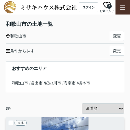
0
ログイン
お気に入り
和歌山市の土地一覧
和歌山市
変更
条件から探す
変更
おすすめのエリア
和歌山市
/
岩出市
/
紀の川市
/
海南市
/
橋本市
3
件
売地