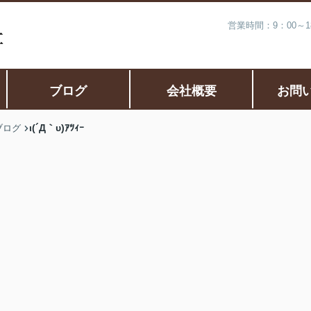
営業時間：9：00～
ブログ
会社概要
お問
ι(´Д｀υ)ｱﾂｨｰ
ブログ