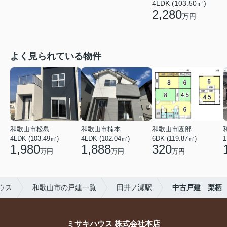
4LDK (103.50㎡)
2,280
万円
よく見られている物件
和歌山市松島
和歌山市楠本
和歌山市園部
4LDK (103.49㎡)
4LDK (102.04㎡)
6DK (119.87㎡)
1
1,980
1,888
320
万円
万円
万円
ウス
和歌山市の戸建一覧
田井ノ瀬駅
中古戸建 栗栖
ミサキハウス 株式会社本店