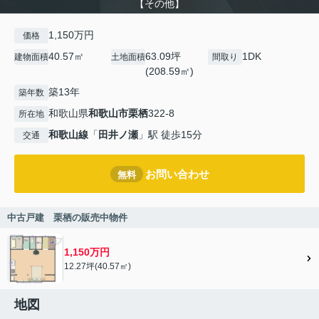
【その他】
1,150万円
価格
40.57㎡
63.09坪
1DK
建物面積
土地面積
間取り
(208.59㎡)
築13年
築年数
和歌山県
和歌山市
栗栖
322-8
所在地
和歌山線
「
田井ノ瀬
」駅 徒歩15分
交通
お問い合わせ
無料
中古戸建 栗栖の販売中物件
1,150万円
12.27坪(40.57㎡)
地図