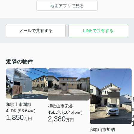
地図アプリで見る
メールで共有する
LINEで共有する
近隣の物件
和歌山市園部
和歌山市栄谷
4LDK (93.64㎡)
4SLDK (104.46㎡)
1,850
3
2,380
万円
万円
和歌山市加納