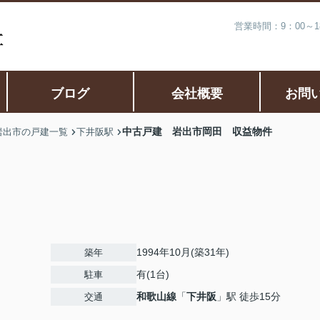
営業時間：9：00～
ブログ
会社概要
お問
中古戸建 岩出市岡田 収益物件
岩出市の戸建一覧
下井阪駅
1994年10月(築31年)
築年
有(1台)
駐車
和歌山線
「
下井阪
」駅 徒歩15分
交通