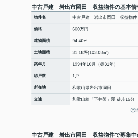
中古戸建 岩出市岡田 収益物件の基本情
物件名
中古戸建 岩出市岡田 収益物件
価格
600万円
建物面積
94.40㎡
土地面積
31.18坪(103.08㎡)
築年月
1994年10月（築31年）
総戸数
1戸
所在地
和歌山県
岩出市
岡田
交通
和歌山線
「
下井阪
」駅 徒歩15分
中古戸建 岩出市岡田 収益物件で募集中