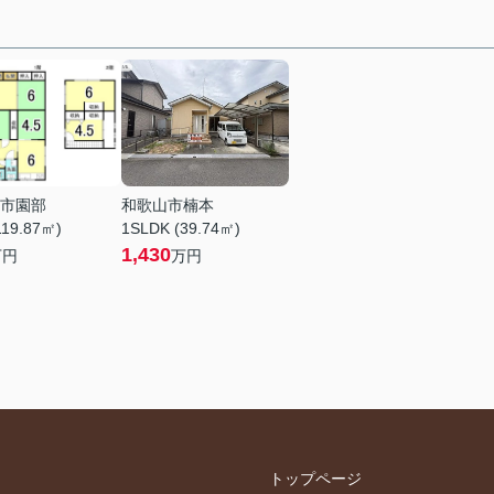
市園部
和歌山市楠本
119.87㎡)
1SLDK (39.74㎡)
1,430
万円
万円
トップページ