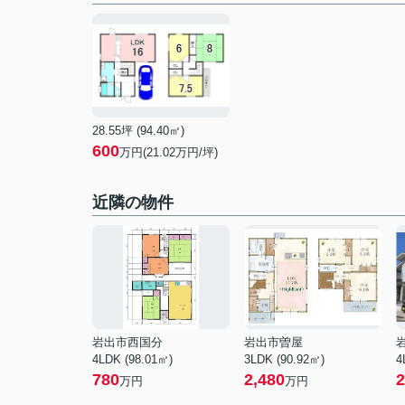
28.55坪 (94.40㎡)
600
万円(21.02万円/坪)
近隣の物件
岩出市西国分
岩出市曽屋
4LDK (98.01㎡)
3LDK (90.92㎡)
4
780
2,480
2
万円
万円