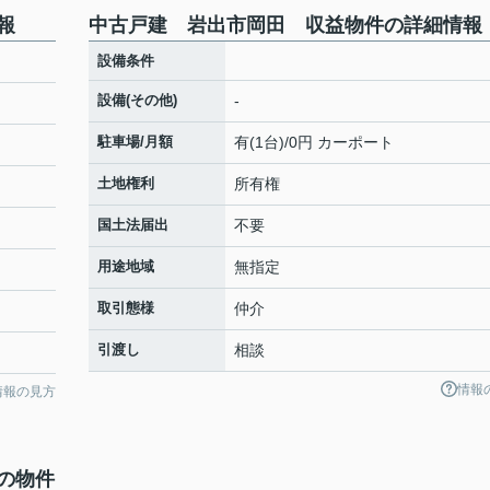
報
中古戸建 岩出市岡田 収益物件の詳細情報
設備条件
設備(その他)
-
駐車場/月額
有(1台)/0円 カーポート
土地権利
所有権
国土法届出
不要
用途地域
無指定
取引態様
仲介
引渡し
相談
情報
情報の見方
の物件