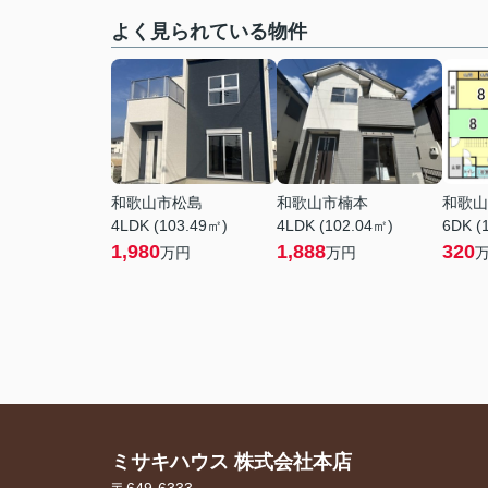
よく見られている物件
和歌山市松島
和歌山市楠本
和歌山
4LDK (103.49㎡)
4LDK (102.04㎡)
6DK (
1,980
1,888
320
万円
万円
ミサキハウス 株式会社本店