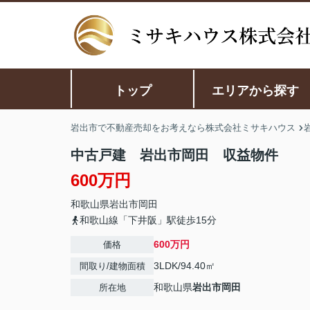
トップ
エリアから探す
岩出市で不動産売却をお考えなら株式会社ミサキハウス
中古戸建 岩出市岡田 収益物件
600万円
和歌山県
岩出市
岡田
和歌山線「下井阪」駅徒歩15分
600万円
価格
3LDK/94.40㎡
間取り/建物面積
和歌山県
岩出市
岡田
所在地