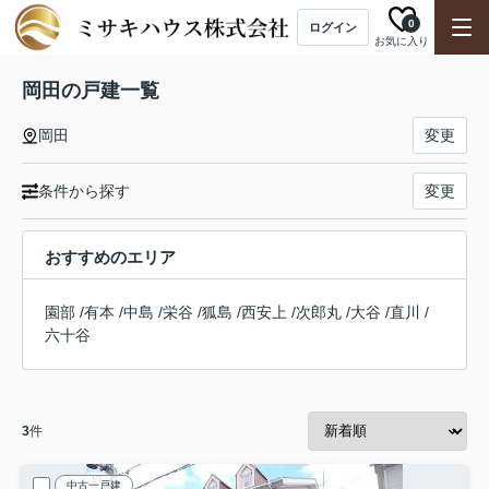
0
ログイン
お気に入り
岡田の戸建一覧
岡田
変更
条件から探す
変更
おすすめのエリア
園部
/
有本
/
中島
/
栄谷
/
狐島
/
西安上
/
次郎丸
/
大谷
/
直川
/
六十谷
3
件
中古一戸建