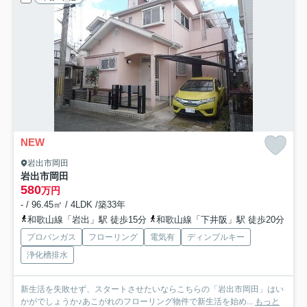
NEW
岩出市岡田
岩出市岡田
580
万円
- / 96.45㎡ / 4LDK /築33年
和歌山線「岩出」駅 徒歩15分
和歌山線「下井阪」駅 徒歩20分
プロパンガス
フローリング
電気有
ディンプルキー
浄化槽排水
新生活を失敗せず、スタートさせたいならこちらの「岩出市岡田」はい
かがでしょうか♪あこがれのフローリング物件で新生活を始め...
もっと