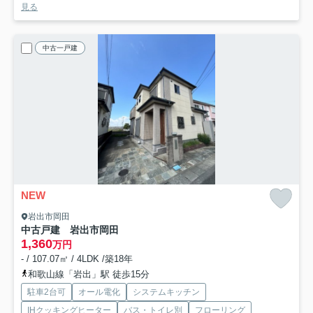
見る
中古一戸建
NEW
岩出市岡田
中古戸建 岩出市岡田
1,360
万円
- / 107.07㎡ / 4LDK /築18年
和歌山線「岩出」駅 徒歩15分
駐車2台可
オール電化
システムキッチン
IHクッキングヒーター
バス・トイレ別
フローリング