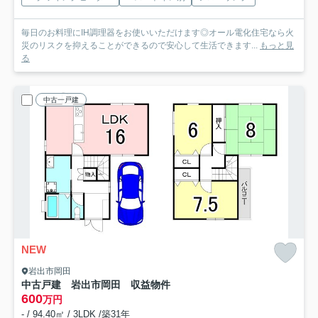
毎日のお料理にIH調理器をお使いいただけます◎オール電化住宅なら火
災のリスクを抑えることができるので安心して生活できます...
もっと見
る
中古一戸建
NEW
岩出市岡田
中古戸建 岩出市岡田 収益物件
600
万円
- / 94.40㎡ / 3LDK /築31年