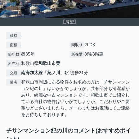
【展望】
-
価格
-
2LDK
面積
間取り
築35年
8階/8階建
築年数
所在階
和歌山県
和歌山市
粟
所在地
南海加太線
「
紀ノ川
」駅 徒歩21分
交通
和歌山市周辺にある物件をお求めの方は「チサンマンシ
備考
ョン紀の川」はいかがでしょうか。共有部分も清潔感が
あり、綺麗な中古マンションです。和歌山市でご紹介し
ている当社の物件はいかがでしょうか。こだわりやご要
望などございましたら、メールまたはお電話にてご連絡
をお待ちしております。
チサンマンション紀の川のコメント(おすすめポイ