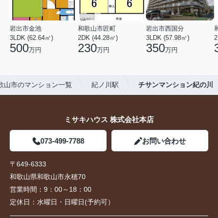
岩出市金池
和歌山市匠町
岩出市西国分
3LDK (62.64㎡)
2DK (44.28㎡)
3LDK (57.98㎡)
2
500
230
350
万円
万円
万円
歌山市のマンション一覧
紀ノ川駅
チサンマンション紀の川
ミサキハウス 株式会社本店
073-499-7788
お問い合わせ
〒649-6333
和歌山県和歌山市永穂70
営業時間：
9：00～18：00
定休日：
水曜日・日曜日(予約可）