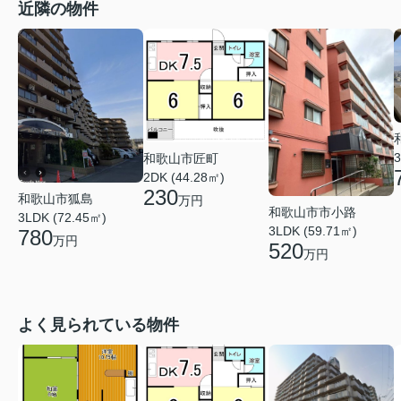
近隣の物件
3
和歌山市匠町
2DK (44.28㎡)
230
和歌山市狐島
万円
和歌山市市小路
3LDK (72.45㎡)
3LDK (59.71㎡)
780
万円
520
万円
よく見られている物件