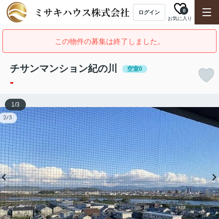
0
ログイン
お気に入り
この物件の募集は終了しました。
チサンマンション紀の川
空室0
-
1
/
3