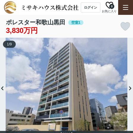
0
ログイン
お気に入り
ポレスター和歌山黒田
空室1
3,830万円
1
/
9