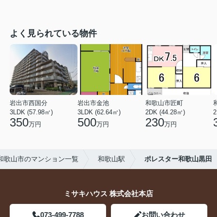
よく見られている物件
岩出市西国分
岩出市金池
和歌山市匠町
3LDK (57.98㎡)
3LDK (62.64㎡)
2DK (44.28㎡)
2
350
500
230
万円
万円
万円
和歌山市のマンション一覧
和歌山駅
ポレスター和歌山黒田
ミサキハウス 株式会社本店
073-499-7788
お問い合わせ