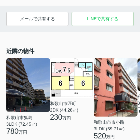
メールで共有する
LINEで共有する
近隣の物件
3
和歌山市匠町
2DK (44.28㎡)
230
和歌山市狐島
万円
和歌山市市小路
3LDK (72.45㎡)
3LDK (59.71㎡)
780
万円
520
万円