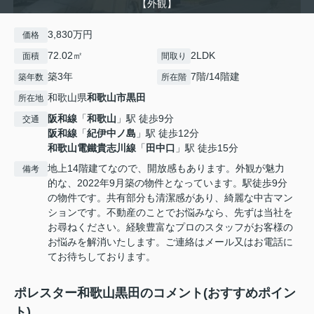
【外観】
3,830万円
価格
72.02㎡
2LDK
面積
間取り
築3年
7階/14階建
築年数
所在階
和歌山県
和歌山市
黒田
所在地
阪和線
「
和歌山
」駅 徒歩9分
交通
阪和線
「
紀伊中ノ島
」駅 徒歩12分
和歌山電鐵貴志川線
「
田中口
」駅 徒歩15分
地上14階建てなので、開放感もあります。外観が魅力
備考
的な、2022年9月築の物件となっています。駅徒歩9分
の物件です。共有部分も清潔感があり、綺麗な中古マン
ションです。不動産のことでお悩みなら、先ずは当社を
お尋ねください。経験豊富なプロのスタッフがお客様の
お悩みを解消いたします。ご連絡はメール又はお電話に
てお待ちしております。
ポレスター和歌山黒田のコメント(おすすめポイン
ト)