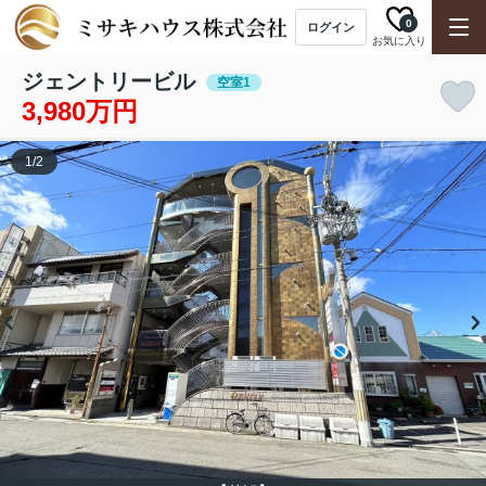
0
ログイン
お気に入り
ジェントリービル
空室1
3,980万円
1
/
2