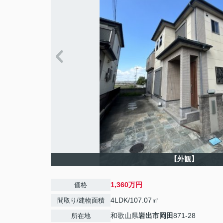
【外観】
1,360万円
価格
4LDK/107.07㎡
間取り/建物面積
和歌山県
岩出市
岡田
871-28
所在地