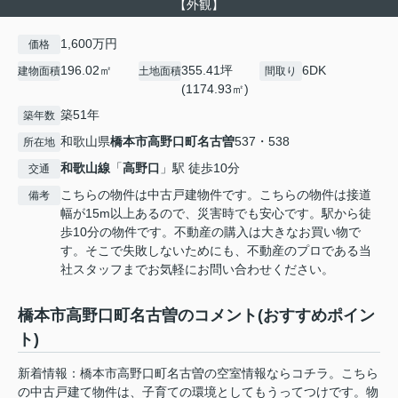
【外観】
1,600万円
価格
196.02㎡
355.41坪
6DK
建物面積
土地面積
間取り
(1174.93㎡)
築51年
築年数
和歌山県
橋本市
高野口町名古曽
537・538
所在地
和歌山線
「
高野口
」駅 徒歩10分
交通
こちらの物件は中古戸建物件です。こちらの物件は接道
備考
幅が15m以上あるので、災害時でも安心です。駅から徒
歩10分の物件です。不動産の購入は大きなお買い物で
す。そこで失敗しないためにも、不動産のプロである当
社スタッフまでお気軽にお問い合わせください。
橋本市高野口町名古曽のコメント(おすすめポイン
ト)
新着情報：橋本市高野口町名古曽の空室情報ならコチラ。こちら
の中古戸建て物件は、子育ての環境としてもうってつけです。物