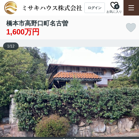
0
ログイン
お気に入り
橋本市高野口町名古曽
1,600万円
1
/
12