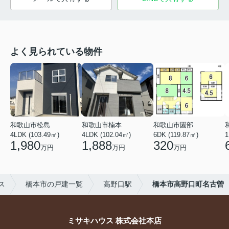
よく見られている物件
和歌山市松島
和歌山市楠本
和歌山市園部
4LDK (103.49㎡)
4LDK (102.04㎡)
6DK (119.87㎡)
1
1,980
1,888
320
万円
万円
万円
ス
橋本市の戸建一覧
高野口駅
橋本市高野口町名古曽
ミサキハウス 株式会社本店