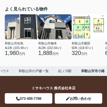
よく見られている物件
和歌山市松島
和歌山市楠本
和歌山市園部
4LDK (103.49㎡)
4LDK (102.04㎡)
6DK (119.87㎡)
1
1,980
1,888
320
万円
万円
万円
ハウス
和歌山市の戸建一覧
紀ノ川駅
和歌山市市小路
ミサキハウス 株式会社本店
073-499-7788
お問い合わせ