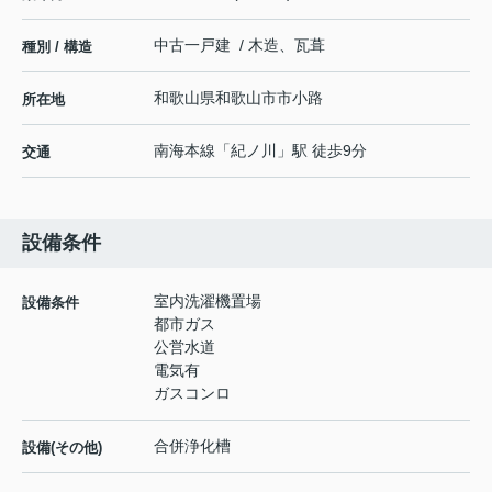
中古一戸建 / 木造、瓦葺
種別 / 構造
和歌山県
和歌山市
市小路
所在地
南海本線
「
紀ノ川
」駅 徒歩9分
交通
設備条件
室内洗濯機置場
設備条件
都市ガス
公営水道
電気有
ガスコンロ
合併浄化槽
設備(その他)