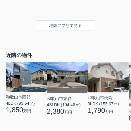
地図アプリで見る
近隣の物件
和歌山市園部
和歌山市松島
和歌山市栄谷
4LDK (93.64㎡)
3LDK (155.67㎡)
4SLDK (104.46㎡)
1,850
1,790
2,380
万円
4
万円
万円