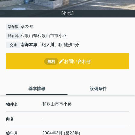
【外観】
築22年
築年数
和歌山県和歌山市市小路
所在地
南海本線
「
紀ノ川
」駅 徒歩9分
交通
お問い合わせ
無料
基本情報
設備条件
和歌山市市小路
物件名
-
向き
2004年3月 (築22年)
築年月