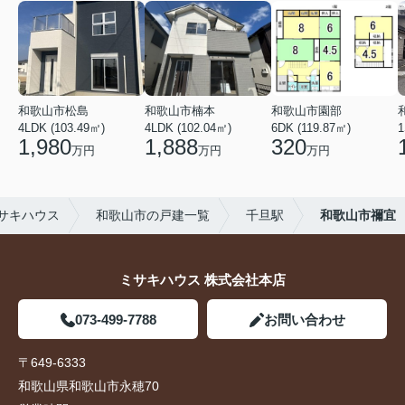
和歌山市松島
和歌山市楠本
和歌山市園部
4LDK (103.49㎡)
4LDK (102.04㎡)
6DK (119.87㎡)
1
1,980
1,888
320
万円
万円
万円
サキハウス
和歌山市の戸建一覧
千旦駅
和歌山市禰宜
ミサキハウス 株式会社本店
073-499-7788
お問い合わせ
〒649-6333
和歌山県和歌山市永穂70