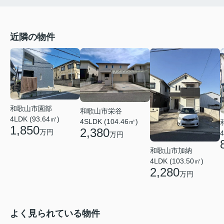
近隣の物件
和歌山市園部
和歌山市栄谷
4LDK (93.64㎡)
4SLDK (104.46㎡)
1,850
2,380
万円
4
万円
和歌山市加納
4LDK (103.50㎡)
2,280
万円
よく見られている物件