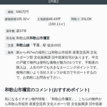
【外観】
580万円
価格
105.32㎡
48.43坪
3SLDK
建物面積
土地面積
間取り
(160.11㎡)
築37年
築年数
和歌山県
和歌山市
禰宜
所在地
和歌山線
「
千旦
」駅 徒歩20分
交通
家から457mの場所には和歌山市役所 産業交流局 文化
備考
スポーツ部 文化振興課 旧中筋家住宅があります。中古
の戸建て物件は便利な価格が魅力の1つです。不動産の
購入は、人生の中でも大きなターニングポイントです。
後悔の無いよう当社スタッフが全力でサポートするの
で、お気軽にお問合せ下さい。
和歌山市禰宜のコメント(おすすめポイント)
気になるイチオシ物件情報：「和歌山市禰宜」。こちらの物件か
ら和歌山市役所 産業交流局 文化スポーツ部 文化振興課 旧中筋家