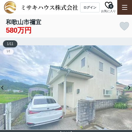
0
ログイン
お気に入り
和歌山市禰宜
580万円
1
/
11