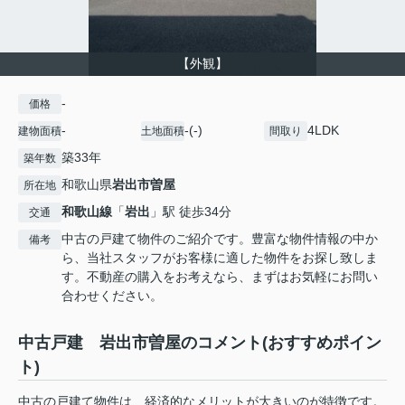
【外観】
-
価格
-
-(-)
4LDK
建物面積
土地面積
間取り
築33年
築年数
和歌山県
岩出市
曽屋
所在地
和歌山線
「
岩出
」駅 徒歩34分
交通
中古の戸建て物件のご紹介です。豊富な物件情報の中か
備考
ら、当社スタッフがお客様に適した物件をお探し致しま
す。不動産の購入をお考えなら、まずはお気軽にお問い
合わせください。
中古戸建 岩出市曽屋のコメント(おすすめポイン
ト)
中古の戸建て物件は、経済的なメリットが大きいのが特徴です。