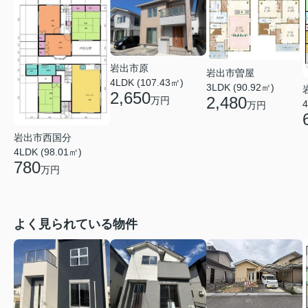
岩出市原
岩出市曽屋
4LDK (107.43㎡)
3LDK (90.92㎡)
2,650
2,480
万円
4
万円
岩出市西国分
4LDK (98.01㎡)
780
万円
よく見られている物件