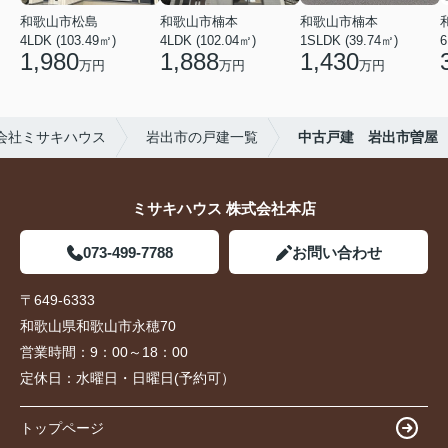
和歌山市松島
和歌山市楠本
和歌山市楠本
4LDK (103.49㎡)
4LDK (102.04㎡)
1SLDK (39.74㎡)
6
1,980
1,888
1,430
万円
万円
万円
会社ミサキハウス
岩出市の戸建一覧
中古戸建 岩出市曽屋
ミサキハウス 株式会社本店
073-499-7788
お問い合わせ
〒649-6333
和歌山県和歌山市永穂70
営業時間：
9：00～18：00
定休日：
水曜日・日曜日(予約可）
トップページ