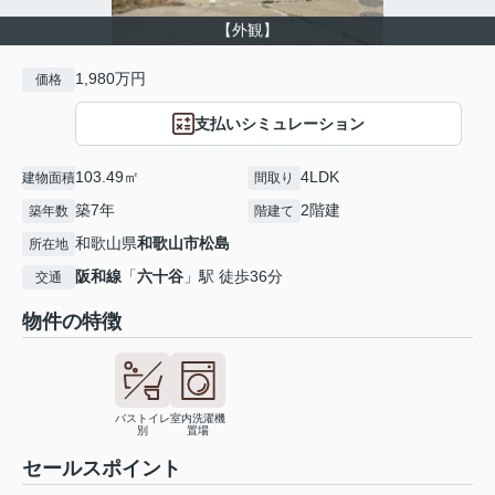
【外観】
1,980万円
価格
支払いシミュレーション
103.49㎡
4LDK
建物面積
間取り
築7年
2階建
築年数
階建て
和歌山県
和歌山市
松島
所在地
阪和線
「
六十谷
」駅 徒歩36分
交通
物件の特徴
バストイレ
室内洗濯機
別
置場
セールスポイント