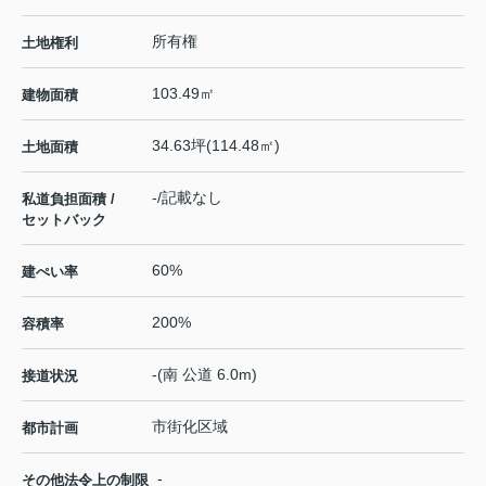
所有権
土地権利
103.49㎡
建物面積
34.63坪(114.48㎡)
土地面積
-/記載なし
私道負担面積 /
セットバック
60%
建ぺい率
200%
容積率
-(南 公道 6.0m)
接道状況
市街化区域
都市計画
-
その他法令上の制限