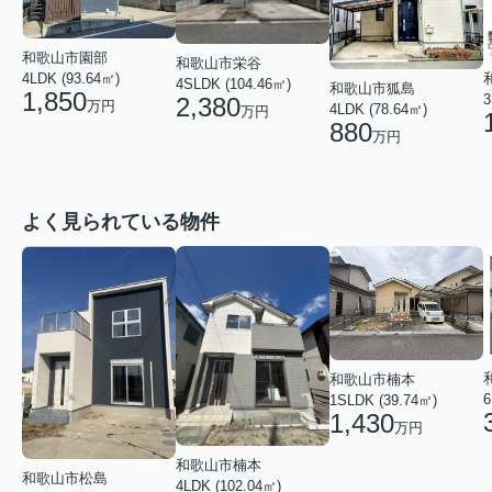
和歌山市園部
和歌山市栄谷
4LDK (93.64㎡)
4SLDK (104.46㎡)
和歌山市狐島
1,850
3
2,380
万円
4LDK (78.64㎡)
万円
880
万円
よく見られている物件
和歌山市楠本
6
1SLDK (39.74㎡)
1,430
万円
和歌山市楠本
和歌山市松島
4LDK (102.04㎡)