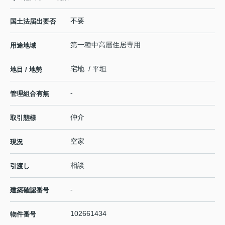
不要
国土法届出要否
第一種中高層住居専用
用途地域
宅地 / 平坦
地目 / 地勢
-
管理組合有無
仲介
取引態様
空家
現況
相談
引渡し
-
建築確認番号
102661434
物件番号