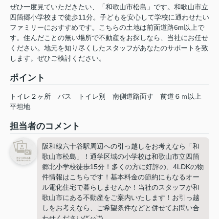
ぜひ一度見ていただきたい、「和歌山市松島」です。和歌山市立
四箇郷小学校まで徒歩11分。子どもを安心して学校に通わせたい
ファミリーにおすすめです。こちらの土地は前面道路6m以上で
す。住んだことの無い場所で不動産をお探しなら、当社にお任せ
ください。地元を知り尽くしたスタッフがあなたのサポートを致
します。ぜひご検討ください。
ポイント
トイレ２ヶ所
バス
トイレ別
南側道路面す
前道６ｍ以上
平坦地
担当者のコメント
阪和線六十谷駅周辺への引っ越しをお考えなら「和
歌山市松島」！通学区域の小学校は和歌山市立四箇
郷北小学校徒歩15分！多くの方に好評の、4LDKの物
件情報はこちらです！基本料金の節約にもなるオー
ル電化住宅で暮らしませんか！当社のスタッフが和
歌山市にある不動産をご案内いたします！お引っ越
しをお考えなら、ご希望条件などと併せてお問い合
わせください(*´ω`*)