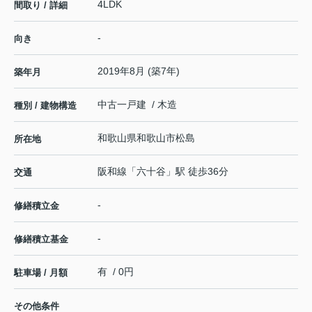
4LDK
間取り / 詳細
-
向き
2019年8月 (築7年)
築年月
中古一戸建 / 木造
種別 / 建物構造
和歌山県
和歌山市
松島
所在地
阪和線
「
六十谷
」駅 徒歩36分
交通
-
修繕積立金
-
修繕積立基金
有 / 0円
駐車場 / 月額
その他条件