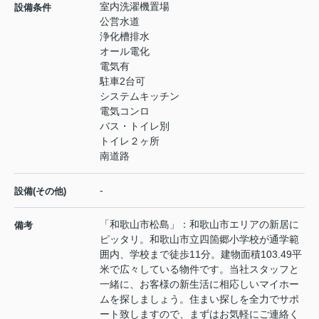
室内洗濯機置場
設備条件
公営水道
浄化槽排水
オール電化
電気有
駐車2台可
システムキッチン
電気コンロ
バス・トイレ別
トイレ２ヶ所
南道路
-
設備(その他)
「和歌山市松島」：和歌山市エリアの新居に
備考
ピッタリ。和歌山市立四箇郷小学校が通学範
囲内、学校まで徒歩11分。建物面積103.49平
米で広々している物件です。当社スタッフと
一緒に、お客様の新生活に相応しいマイホー
ムを探しましょう。住まい探しを全力でサポ
ート致しますので、まずはお気軽にご連絡く