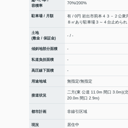
建ぺい率 /
70%/200%
容積率
駐車場 / 月額
有 / 0円 岩出市荊本４３－２公
８㎡あり駐車場３～４台止められ
土地
- / -
(敷金 / 保証金)
-
傾斜地部分面積
-
私道負担面積
-
高圧線下面積
無指定/無指定
用途地域
二方(東 公道 11.0m 間口 3.0m)(
接道状況
20.0m 間口 2.9m)
非線引区域
都市計画
居住中
現況