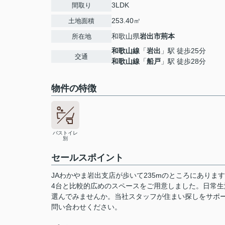
3LDK
間取り
253.40㎡
土地面積
和歌山県
岩出市
荊本
所在地
和歌山線
「
岩出
」駅 徒歩25分
交通
和歌山線
「
船戸
」駅 徒歩28分
物件の特徴
バストイレ
別
セールスポイント
JAわかやま岩出支店が歩いて235mのところにあり
4台と比較的広めのスペースをご用意しました。日常
選んでみませんか。当社スタッフが住まい探しをサポ
問い合わせください。