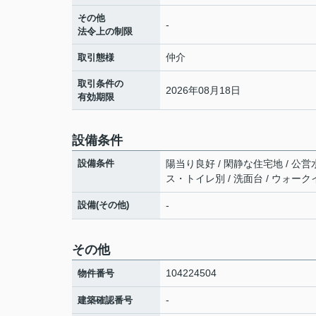
その他
-
法令上の制限
仲介
取引態様
取引条件の
2026年08月18日
有効期限
設備条件
設備条件
陽当り良好 / 閑静な住宅地 / 公営水
ス・トイレ別 / 洗面台 / ウォー
設備(その他)
-
その他
104224504
物件番号
-
建築確認番号