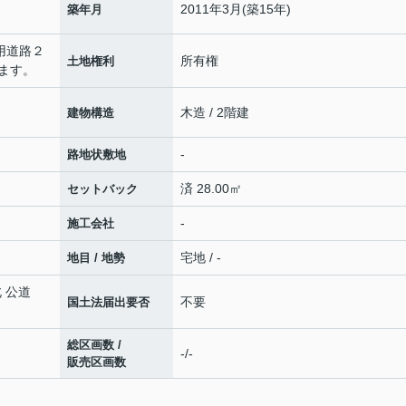
2011年3月(築15年)
築年月
衆用道路２
所有権
土地権利
ます。
木造 / 2階建
建物構造
-
路地状敷地
済 28.00㎡
セットバック
-
施工会社
宅地 / -
地目 / 地勢
北 公道
不要
国土法届出要否
総区画数 /
-/-
販売区画数