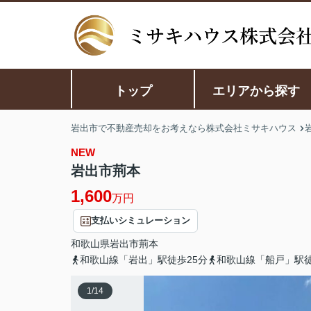
トップ
エリアから探す
岩出市で不動産売却をお考えなら株式会社ミサキハウス
NEW
岩出市荊本
1,600
万円
支払いシミュレーション
和歌山県
岩出市
荊本
和歌山線「岩出」駅徒歩25分
和歌山線「船戸」駅徒
1
/
14