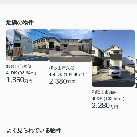
近隣の物件
和歌山市園部
和歌山市栄谷
4LDK (93.64㎡)
4SLDK (104.46㎡)
1,850
3
2,380
万円
万円
和歌山市加納
4LDK (103.50㎡)
2,280
万円
よく見られている物件