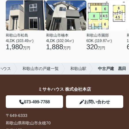
和歌山市松島
和歌山市楠本
和歌山市園部
4LDK (103.49㎡)
4LDK (102.04㎡)
6DK (119.87㎡)
1
1,980
1,888
320
万円
万円
万円
ハウス
和歌山市の戸建一覧
和歌山駅
中古戸建 黒田
ミサキハウス 株式会社本店
073-499-7788
お問い合わせ
〒649-6333
和歌山県和歌山市永穂70