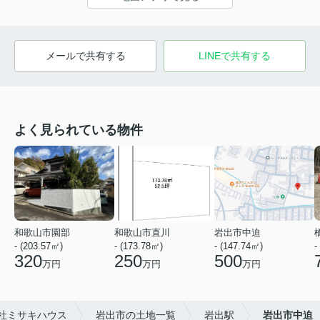
メールで共有する
LINEで共有する
よく見られている物件
和歌山市園部
和歌山市直川
岩出市中迫
- (203.57㎡)
- (173.78㎡)
- (147.74㎡)
-
320
250
500
万円
万円
万円
社ミサキハウス
岩出市の土地一覧
岩出駅
岩出市中迫