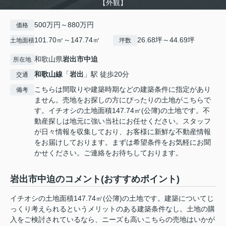
【外観】
500万円～880万円
価格
101.70㎡～147.74㎡
26.68坪～44.69坪
土地面積
坪数
和歌山県
岩出市
中迫
所在地
和歌山線
「
岩出
」駅 徒歩20分
交通
こちらは間取りや建築時期などの建築条件に指定があり
備考
ません。売地をお探しの方にぴったりの土地がこちらで
す。イチオシの土地面積147.74㎡(公簿)の土地です。不
動産探しは地元に強い当社にお任せください。スタッフ
が日々情報を収集しており、お客様に新鮮な不動産情報
をお届けしております。まずは希望条件をお気軽にお聞
かせください。ご連絡をお待ちしております。
岩出市中迫のコメント(おすすめポイント)
イチオシの土地面積147.74㎡(公簿)の土地です。建築についてじ
っくり考えられるというメリットのある建築条件なし。土地の購
入をご検討されているなら、ニーズも高いこちらの売地はいかが