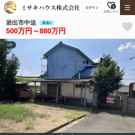
0
ログイン
お気に入り
岩出市中迫
募集2
500万円～880万円
1
/
8