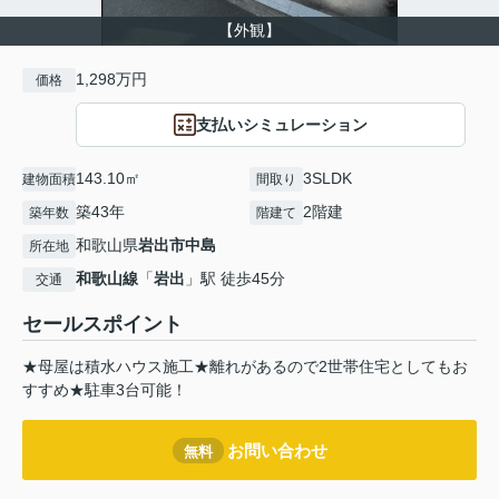
【外観】
1,298万円
価格
支払いシミュレーション
143.10㎡
3SLDK
建物面積
間取り
築43年
2階建
築年数
階建て
和歌山県
岩出市
中島
所在地
和歌山線
「
岩出
」駅 徒歩45分
交通
セールスポイント
★母屋は積水ハウス施工★離れがあるので2世帯住宅としてもお
すすめ★駐車3台可能！
お問い合わせ
無料