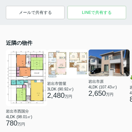
メールで共有する
LINEで共有する
近隣の物件
岩出市原
岩出市曽屋
4LDK (107.43㎡)
3LDK (90.92㎡)
2,650
4
2,480
万円
万円
岩出市西国分
4LDK (98.01㎡)
780
万円