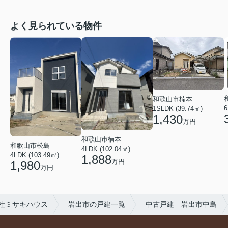
よく見られている物件
和歌山市楠本
6
1SLDK (39.74㎡)
1,430
万円
和歌山市楠本
和歌山市松島
4LDK (102.04㎡)
4LDK (103.49㎡)
1,888
万円
1,980
万円
社ミサキハウス
岩出市の戸建一覧
中古戸建 岩出市中島