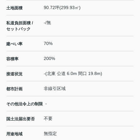
90.72坪(299.93㎡)
土地面積
-/無
私道負担面積 /
セットバック
70%
建ぺい率
200%
容積率
-(北東 公道 6.0m 間口 19.8m)
接道状況
非線引区域
都市計画
-
その他法令上の制限
不要
国土法届出要否
無指定
用途地域