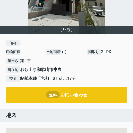
【外観】
-
価格
-
-(-)
3LDK
建物面積
土地面積
間取り
築2年
築年数
和歌山県
和歌山市
中島
所在地
紀勢本線
「
宮前
」駅 徒歩17分
交通
お問い合わせ
無料
地図