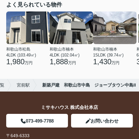
よく見られている物件
和歌山市松島
和歌山市楠本
和歌山市楠本
4LDK (103.49㎡)
4LDK (102.04㎡)
1SLDK (39.74㎡)
6
1,980
1,888
1,430
万円
万円
万円
覧
宮前駅
新築戸建 和歌山市中島 ジョーブタウン中島II
ミサキハウス 株式会社本店
073-499-7788
お問い合わせ
〒649-6333