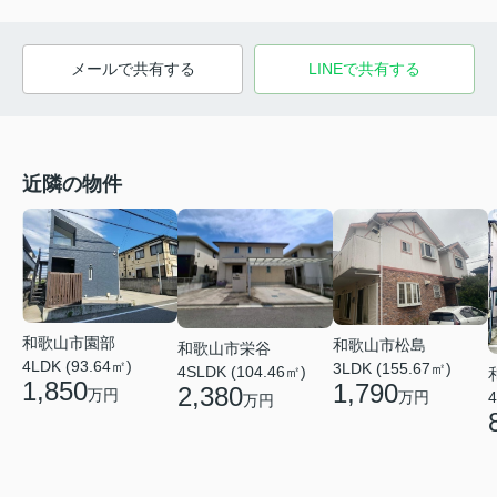
メールで共有する
LINEで共有する
近隣の物件
和歌山市園部
和歌山市松島
和歌山市栄谷
4LDK (93.64㎡)
3LDK (155.67㎡)
4SLDK (104.46㎡)
1,850
1,790
2,380
万円
4
万円
万円