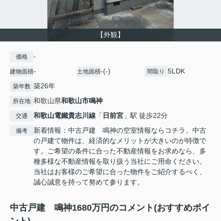
【外観】
-
価格
-
-(-)
5LDK
建物面積
土地面積
間取り
築26年
築年数
和歌山県
和歌山市
鳴神
所在地
和歌山電鐵貴志川線
「
日前宮
」駅 徒歩22分
交通
新着情報：中古戸建 鳴神の空室情報ならコチラ。中古
備考
の戸建て物件は、経済的なメリットが大きいのが特徴で
す。ご希望の条件に合った不動産情報をお求めなら、多
種多様な不動産情報を取り扱う当社にご用命ください。
当社はお客様のご希望に合った物件をご紹介するべく、
誠心誠意を持って努めて参ります。
中古戸建 鳴神1680万円のコメント(おすすめポイ