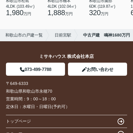
和歌山市松島
和歌山市楠本
和歌山市園部
4LDK (103.49㎡)
4LDK (102.04㎡)
6DK (119.87㎡)
1
1,980
1,888
320
万円
万円
万円
和歌山市の戸建一覧
日前宮駅
中古戸建 鳴神1680万円
ミサキハウス 株式会社本店
073-499-7788
お問い合わせ
〒649-6333
和歌山県和歌山市永穂70
営業時間：
9：00～18：00
定休日：
水曜日・日曜日(予約可）
トップページ