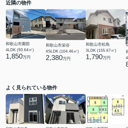
近隣の物件
和歌山市園部
和歌山市松島
和歌山市栄谷
4LDK (93.64㎡)
3LDK (155.67㎡)
4SLDK (104.46㎡)
1,850
1,790
2,380
万円
4
万円
万円
よく見られている物件