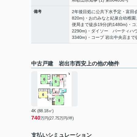
和歌山県知事 (1) 第004036号
備考
2年後目処に公共下水予定・富田会
820m)・おのみなと紀泉台幼稚園ま
便局まで徒歩19分(約1480m)・
2290m)・ダイソー パーティハ
3340m)・コープ 岩出中央店まで徒
中古戸建 岩出市西安上の他の物件
4K (88.18㎡)
740
万円(
27.75
万円/坪)
支払いシミュレーション