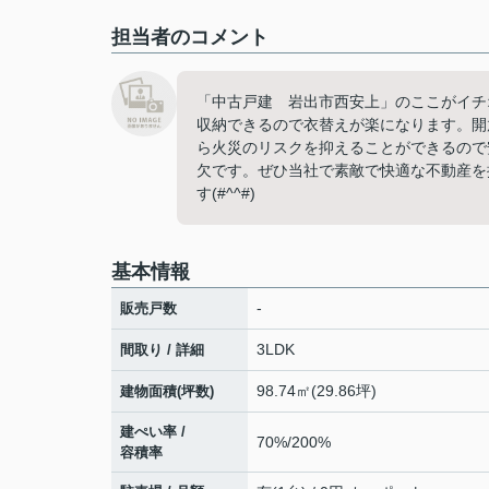
担当者のコメント
「中古戸建 岩出市西安上」のここがイチ
収納できるので衣替えが楽になります。開
ら火災のリスクを抑えることができるので
欠です。ぜひ当社で素敵で快適な不動産を
す(#^^#)
基本情報
-
販売戸数
3LDK
間取り / 詳細
98.74㎡(29.86坪)
建物面積(坪数)
建ぺい率 /
70%/200%
容積率