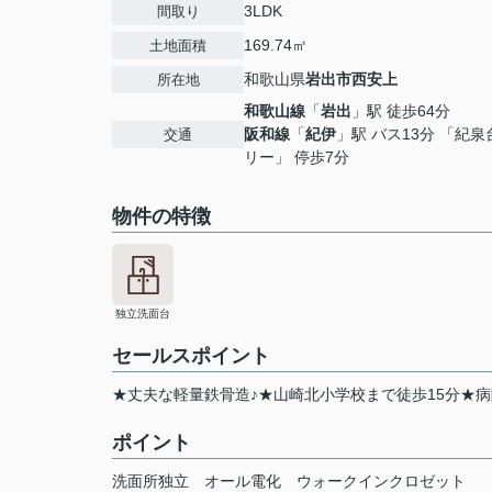
3LDK
間取り
169.74㎡
土地面積
和歌山県
岩出市
西安上
所在地
和歌山線
「
岩出
」駅 徒歩64分
阪和線
「
紀伊
」駅 バス13分 「紀
交通
リー」 停歩7分
物件の特徴
独立洗面台
セールスポイント
★丈夫な軽量鉄骨造♪★山崎北小学校まで徒歩15分★
ポイント
洗面所独立
オール電化
ウォークインクロゼット