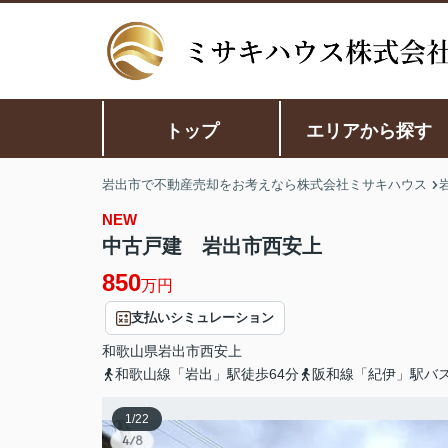
トップ
エリアから探す
岩出市で不動産売却をお考えなら株式会社ミサキハウス
NEW
中古戸建 岩出市西安上
850
万円
支払いシミュレーション
和歌山県
岩出市
西安上
和歌山線「岩出」駅徒歩64分
阪和線「紀伊」駅バス
1
/
22