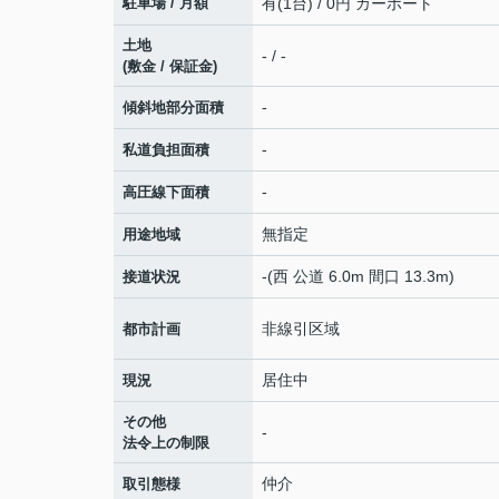
駐車場 / 月額
有(1台) / 0円 カーポート
土地
- / -
(敷金 / 保証金)
-
傾斜地部分面積
-
私道負担面積
-
高圧線下面積
無指定
用途地域
-(西 公道 6.0m 間口 13.3m)
接道状況
非線引区域
都市計画
居住中
現況
その他
-
法令上の制限
仲介
取引態様