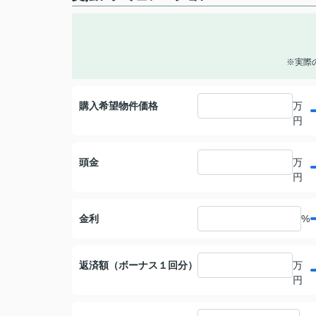
※実際
購入希望物件価格
万
円
頭金
万
円
金利
%
返済額（ボーナス１回分）
万
円