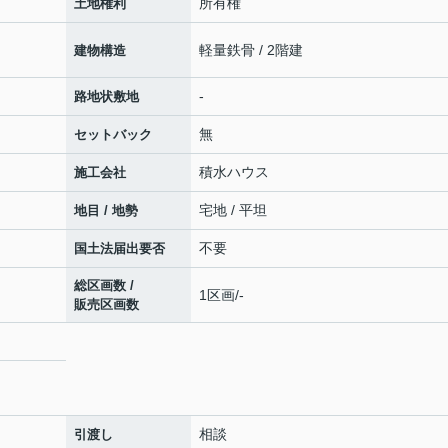
所有権
土地権利
軽量鉄骨 / 2階建
建物構造
-
路地状敷地
無
セットバック
積水ハウス
施工会社
宅地 / 平坦
地目 / 地勢
不要
国土法届出要否
総区画数 /
1区画/-
販売区画数
相談
引渡し