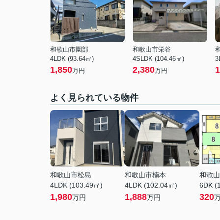
和歌山市園部
和歌山市栄谷
4LDK (93.64㎡)
4SLDK (104.46㎡)
3
1,850
2,380
1
万円
万円
よく見られている物件
和歌山市松島
和歌山市楠本
和歌山
4LDK (103.49㎡)
4LDK (102.04㎡)
6DK (
1,980
1,888
320
万円
万円