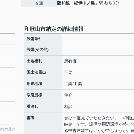
阪和線
「
紀伊中ノ島
」駅 徒歩9分
交通
和歌山市納定の詳細情報
設備条件
設備(その他)
-
土地権利
所有権
国土法届出
不要
用途地域
工業/工業
取引態様
仲介
引渡し
相談
備考
ぜひ一度見ていただきたい、「和歌
納定」です。設備や周辺環境が整っ
情報の見方
る中古戸建てはいかがでしょうか。