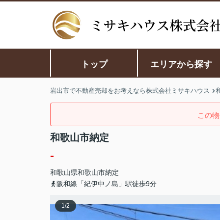
トップ
エリアから探す
岩出市で不動産売却をお考えなら株式会社ミサキハウス
この物
和歌山市納定
-
和歌山県
和歌山市
納定
阪和線「紀伊中ノ島」駅徒歩9分
1
/
2