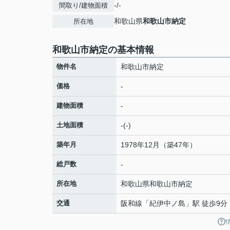
-/-
間取り/建物面積
和歌山県
和歌山市
納定
所在地
和歌山市納定の基本情報
物件名
和歌山市納定
価格
-
建物面積
-
土地面積
-(-)
築年月
1978年12月（築47年）
総戸数
-
所在地
和歌山県
和歌山市
納定
交通
阪和線
「
紀伊中ノ島
」駅 徒歩9分